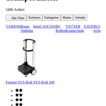
5480
Artikel
Sortieren
Kategorien
Marke
Vorteile
Alle Filter
VARIOfit
Bauer
fetra
CASCOO
BS
VETTER
E/D/E
BGS
Südlohn
Rollen
Krantechnik
technic
Festool SYS-Roll SYS-Roll 100