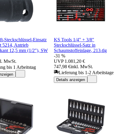
t-Steckschlüssel-Einsatz
KS Tools 1/4" + 3/8"
t 5214, Antrieb
Steckschlüssel-Satz in
rkant 12,5 mm (1/2"), SW
Schaumstoffeinlage, 213-tlg
-31 %
kl. MwSt.
UVP
1.081,20 €
747,98 €
inkl. MwSt.
ung bis 1 Arbeitstag
Lieferung bis 1-2 Arbeitstage
anzeigen
Details anzeigen