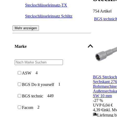
Steckschlüsseleinsatz-TX
754
Artikel
Steckschlüsseleinsatz Schlitz
BGS technic
Steckschlüsseleinsatz Innen-TX
Mehr anzeigen
Steckschlüsseleinsatz Kreuzschlitz
Marke
4
ASW
BGS Steckschl
Sechskant 2766
1
BGS Do it yourself
Bohrmaschinen
Außensechskan
SW 10 mm
449
BGS technic
-27 %
UVP
6,04 €
2
Facom
4,39 €
inkl. M
Lieferung b