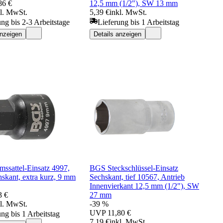
86 €
12,5 mm (1/2"), SW 13 mm
kl. MwSt.
5,39 €
inkl. MwSt.
ung bis 2-3 Arbeitstage
Lieferung bis 1 Arbeitstag
anzeigen
Details anzeigen
ssattel-Einsatz 4997,
BGS Steckschlüssel-Einsatz
skant, extra kurz, 9 mm
Sechskant, tief 10567, Antrieb
Innenvierkant 12,5 mm (1/2"), SW
3 €
27 mm
kl. MwSt.
-39 %
UVP
11,80 €
ung bis 1 Arbeitstag
7,19 €
inkl. MwSt.