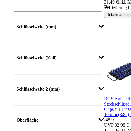
31,49 €
inkl. 
Lieferung b
Details anzeig
Schlüsselweite (mm)
Mehr anzeigen
Schlüsselweite (Zoll)
Mehr anzeigen
Schlüsselweite 2 (mm)
BGS Aufstecks
Steckschlüssel
Clips für Eins
Mehr anzeigen
10 mm (3/8"),
-48 %
Oberfläche
UVP
32,98 €
17,18 €
inkl. 