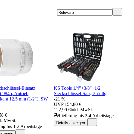
kschlüssel-Einsatz
KS Tools 1/4"+3/8"+1/2"
t 9845, Antrieb
Steckschlüssel-Satz, 255-tlg
rkant 12,5 mm (1/2"), SW
-21 %
UVP
154,80 €
122,99 €
inkl. MwSt.
58 €
Lieferung bis 2-4 Arbeitstage
kl. MwSt.
Details anzeigen
ung bis 1-2 Arbeitstage
anzeigen