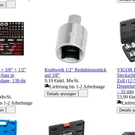
en
 + 3/8" + 1/2"
Kraftwerk 1/2" Reduktionsstück
VIGOR D
-Satz in
auf 3/8"
Steckschl
lage, 139-tlg
9,19 €
inkl. MwSt.
Zoll (12
Doppelsec
Lieferung bis 1-2 Arbeitstage
– 32 mm
Details anzeigen
 MwSt.
53,99 €
i
is 1-2 Arbeitstage
Liefer
en
Details 