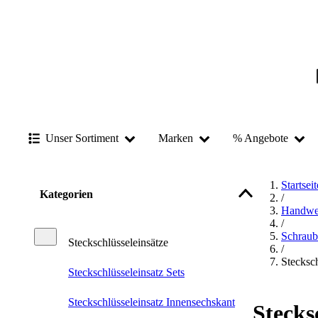
Unser Sortiment
Marken
% Angebote
Startseit
Kategorien
/
Handwe
/
Schraub
Steckschlüsseleinsätze
/
Stecksch
Steckschlüsseleinsatz Sets
Steckschlüsseleinsatz Innensechskant
Stecks