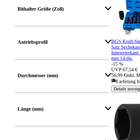
Mehr anzeigen
Bithalter Größe (Zoll)
BGS Kraft-Ste
Antriebsprofil
Satz Sechskan
Innenvierkant
mm 14-tlg.
-15 %
Mehr anzeigen
UVP
67,14 €
56,99 €
inkl. 
Durchmesser (mm)
Lieferung b
Details anzeig
Mehr anzeigen
Länge (mm)
Von
Bis