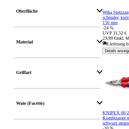
Oberfläche
Wiha Spitzzan
schmaler, kur
150 mm
-24 %
UVP
31,52 €
23,99 €
inkl. 
Material
Lieferung b
Details anzeig
Griffart
Wate (Facette)
KNIPEX 08 22
Kombizange mi
schwarz atram
-20 %