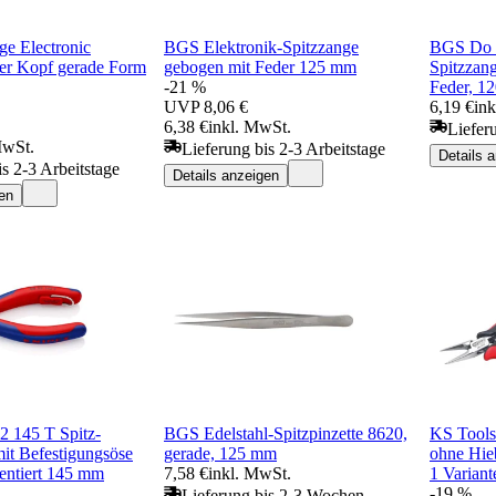
ge Electronic
BGS Elektronik-Spitzzange
BGS Do it
zer Kopf gerade Form
gebogen mit Feder 125 mm
Spitzzang
-21 %
Feder, 1
UVP
8,06 €
6,19 €
in
6,38 €
inkl. MwSt.
Liefer
MwSt.
Lieferung bis 2-3 Arbeitstage
Details 
is 2-3 Arbeitstage
Details anzeigen
en
 145 T Spitz-
BGS Edelstahl-Spitzpinzette 8620,
KS Tools
t Befestigungsöse
gerade, 125 mm
ohne Hie
entiert 145 mm
7,58 €
inkl. MwSt.
1 Variant
-19 %
Lieferung bis 2-3 Wochen