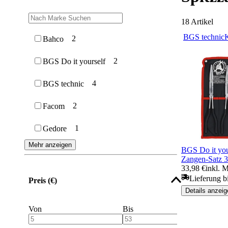
18
Artikel
BGS technic
2
Bahco
2
BGS Do it yourself
4
BGS technic
2
Facom
1
Gedore
Mehr anzeigen
BGS Do it you
Zangen-Satz 3-
33,98 €
inkl. 
Lieferung b
Preis (€)
Details anzeig
Von
Bis