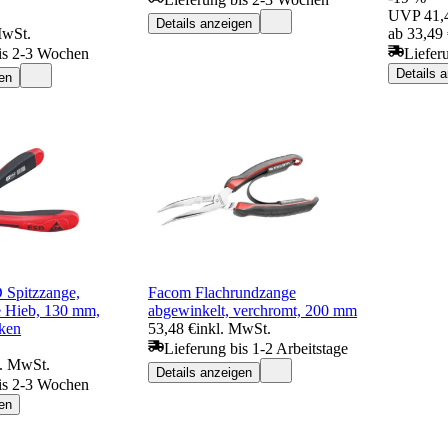
UVP
41,
Details anzeigen
MwSt.
ab 33,49
is 2-3 Wochen
Liefer
Details 
en
 Spitzzange,
Facom Flachrundzange
e Hieb, 130 mm,
abgewinkelt, verchromt, 200 mm
ken
53,48 €
inkl. MwSt.
Lieferung bis 1-2 Arbeitstage
l. MwSt.
Details anzeigen
is 2-3 Wochen
en