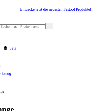
Entdecke jetzt die neuesten Festool Produkte!
Sets
e
rkzeug
nge
ange