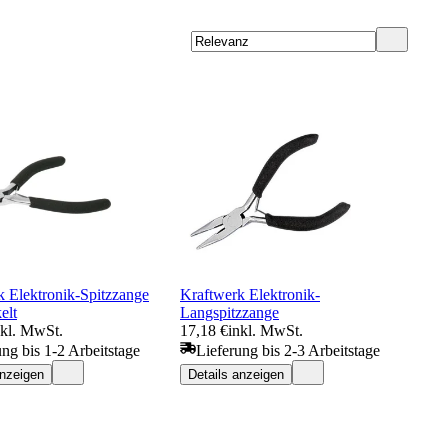
k Elektronik-Spitzzange
Kraftwerk Elektronik-
elt
Langspitzzange
nkl. MwSt.
17,18 €
inkl. MwSt.
ung bis 1-2 Arbeitstage
Lieferung bis 2-3 Arbeitstage
anzeigen
Details anzeigen