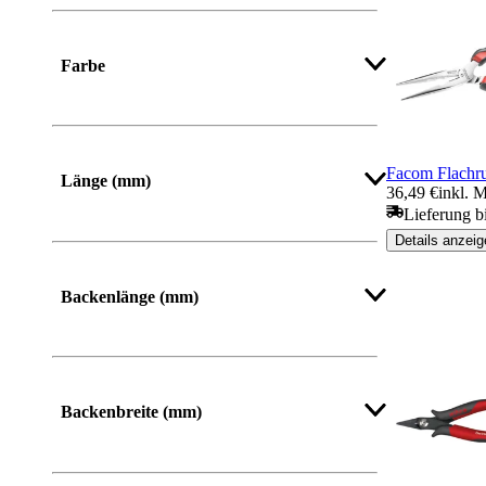
Farbe
Facom Flachr
Länge (mm)
36,49 €
inkl. 
Lieferung b
Von
Bis
Details anzeig
Backenlänge (mm)
Backenbreite (mm)