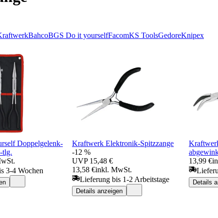
Kraftwerk
Bahco
BGS Do it yourself
Facom
KS Tools
Gedore
Knipex
rself Doppelgelenk-
Kraftwerk Elektronik-Spitzzange
Kraftwer
tlg.
-12 %
abgewink
MwSt.
UVP
15,48 €
13,99 €
i
13,58 €
inkl. MwSt.
is 3-4 Wochen
Liefer
Lieferung bis 1-2 Arbeitstage
en
Details 
Details anzeigen