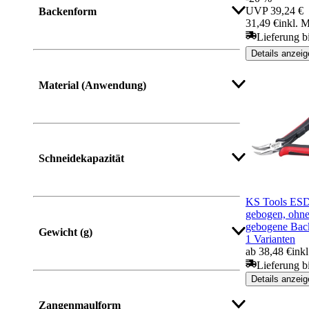
UVP
39,24 €
Backenform
31,49 €
inkl. 
Lieferung b
Details anzeig
Material (Anwendung)
Schneidekapazität
KS Tools ESD
gebogen, ohn
gebogene Bac
Gewicht (g)
1 Varianten
ab 38,48 €
ink
Lieferung b
Details anzeig
Zangenmaulform