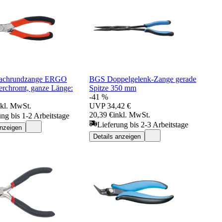
lachrundzange ERGO
BGS Doppelgelenk-Zange gerade
verchromt, ganze Länge:
Spitze 350 mm
-41 %
nkl. MwSt.
UVP
34,42 €
20,39 €
inkl. MwSt.
ung bis 1-2 Arbeitstage
Lieferung bis 2-3 Arbeitstage
anzeigen
Details anzeigen