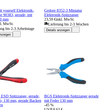
 yourself Elektronik-
Gedore 8352-3 Miniatur
e 90383, gerade, mit
Elektronik-Spitzzange
20 mm
23,59 €
inkl. MwSt.
kl. MwSt.
Lieferung bis 2-3 Wochen
ung bis 2-3 Arbeitstage
Details anzeigen
anzeigen
 ESD Spitzzange, gerade,
BGS Elektronik-Spitzzange gerade
b, 130 mm, gerade Backen
mit Feder 130 mm
en
-45 %
UVP
8,63 €