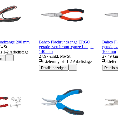
undzange 200 mm
Bahco Flachrundzange ERGO
Bahco F
MwSt.
gerade, verchromt, ganze Länge:
gerade, 
140 mm
160 mm
is 1-2 Arbeitstage
27,97 €
inkl. MwSt.
27,49 €
i
en
Lieferung bis 1-2 Arbeitstage
Liefer
Details anzeigen
Details 