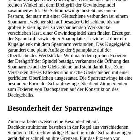
rechten Winkel mit dem Drehgriff der Gewindespindel
zusammenwirkt. Die Schraubzwinge besteht aus einem
Festarm, der starr mit einer Gleitschiene verbunden ist, einem
Spannarm, welcher sich auf besagter Gleitschiene bis zur
groben Fixierung der zu verspannenden Werkstücke
verschieben lässt, einer Gewindespindel zum finalen Erzeugen
der Spannkraft sowie einer Spannplatte. Letztere ist über ein
Kugelgelenk mit dem Spannarm verbunden. Das Kugelgelenk
garantiert eine plane Auflage der Spannplatte auf der
Oberfläche des Werkstücks. Wird nach dem groben Fixieren
der Drehgriff der Spindel betätigt, verkanntet die Öffnung des
Spannarmes auf der Gleitschiene und steht damit fest. Zum
Verstärken dieses Effektes sind mache Gleitschienen mit einer
geriffelten Oberflächen ausgestattet. Die Sparrenzwinge ist eine
besondere Form der Schraubzwinge. Sie dient Zimmerleuten
zum Fixieren von Dachsparren auf der Konstruktion des
Dachgebälks.
Besonderheit der Sparrenzwinge
Zimmerarbeiten weisen eine Besonderheit auf.
Dachkonstruktionen bestehen in der Regel aus verschiedenen
Schrägen. Die rechtwinklige Bauart normaler Schraubzwingen
gerät daher schnell an ihre Grenzen. Für das Fixieren von