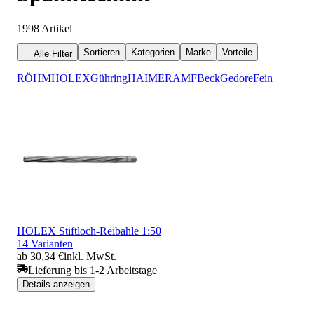
1998
Artikel
Sortieren
Kategorien
Marke
Vorteile
Alle Filter
RÖHM
HOLEX
Gühring
HAIMER
AMF
Beck
Gedore
Fein
HOLEX Stiftloch-Reibahle 1:50
14 Varianten
ab 30,34 €
inkl. MwSt.
Lieferung bis 1-2 Arbeitstage
Details anzeigen