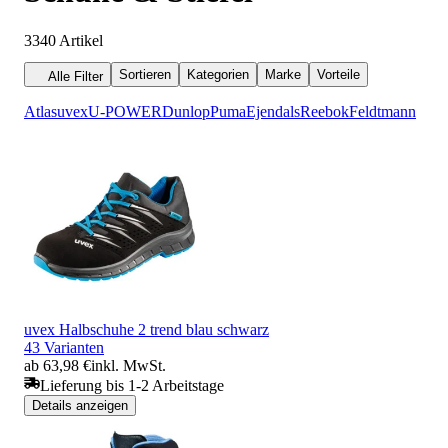
3340
Artikel
Sortieren
Kategorien
Marke
Vorteile
Alle Filter
Atlas
uvex
U-POWER
Dunlop
Puma
Ejendals
Reebok
Feldtmann
uvex Halbschuhe 2 trend blau schwarz
43 Varianten
ab 63,98 €
inkl. MwSt.
Lieferung bis 1-2 Arbeitstage
Details anzeigen