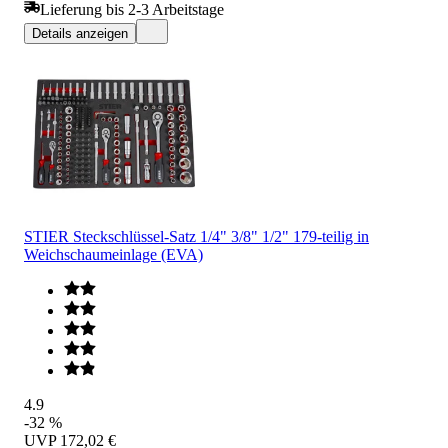
Lieferung bis 2-3 Arbeitstage
Details anzeigen
STIER Steckschlüssel-Satz 1/4" 3/8" 1/2" 179-teilig in
Weichschaumeinlage (EVA)
4.9
-32 %
UVP
172,02 €