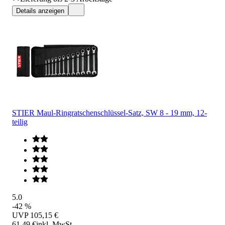
Details anzeigen
STIER Maul-Ringratschenschlüssel-Satz, SW 8 - 19 mm, 12-
teilig
5.0
-42 %
UVP
105,15 €
61,49 €
inkl. MwSt.