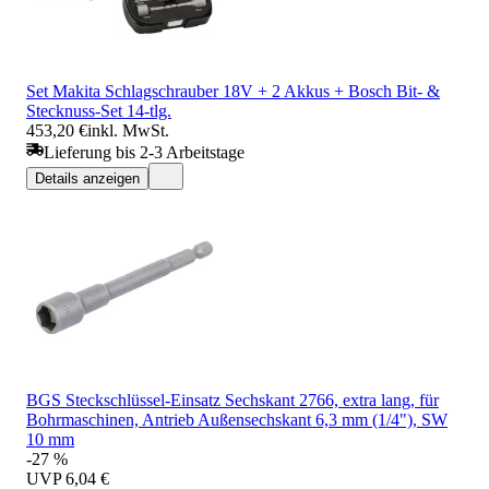
Set Makita Schlagschrauber 18V + 2 Akkus + Bosch Bit- &
Stecknuss-Set 14-tlg.
453,20 €
inkl. MwSt.
Lieferung bis 2-3 Arbeitstage
Details anzeigen
BGS Steckschlüssel-Einsatz Sechskant 2766, extra lang, für
Bohrmaschinen, Antrieb Außensechskant 6,3 mm (1/4"), SW
10 mm
-27 %
UVP
6,04 €