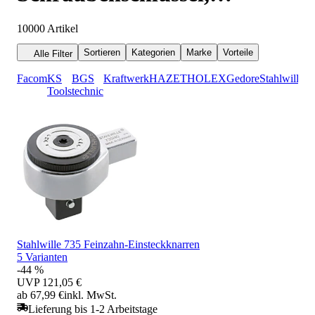
Ratschen & Einsätze
10000
Artikel
Sortieren
Kategorien
Marke
Vorteile
Alle Filter
Facom
KS
BGS
Kraftwerk
HAZET
HOLEX
Gedore
Stahlwille
Tools
technic
Stahlwille 735 Feinzahn-Einsteckknarren
5 Varianten
-44 %
UVP
121,05 €
ab 67,99 €
inkl. MwSt.
Lieferung bis 1-2 Arbeitstage