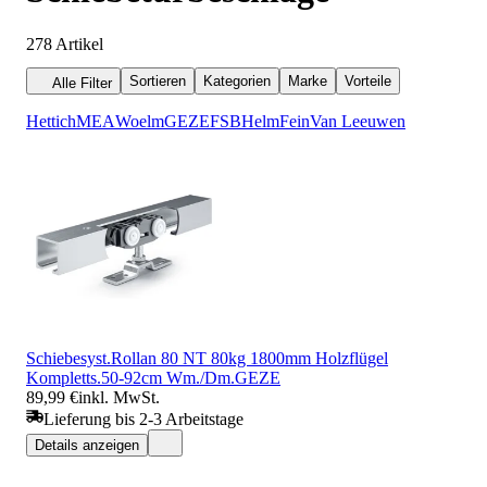
278
Artikel
Sortieren
Kategorien
Marke
Vorteile
Alle Filter
Hettich
MEA
Woelm
GEZE
FSB
Helm
Fein
Van Leeuwen
Schiebesyst.Rollan 80 NT 80kg 1800mm Holzflügel
Kompletts.50-92cm Wm./Dm.GEZE
89,99 €
inkl. MwSt.
Lieferung bis 2-3 Arbeitstage
Details anzeigen