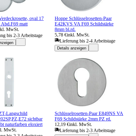
erdeckrosette, oval 17
Hoppe Schlüsselrosetten-Paar
t Abd.F69 matt
E42KVS VA F69 Schildstärke
nkl. MwSt.
8mm bl.rd.
5,78 €
inkl. MwSt.
ung bis 2-3 Arbeitstage
Lieferung bis 2-4 Arbeitstage
anzeigen
Details anzeigen
T-Langschild
Schlüsselrosetten-Paar E849NS VA
02SP,PZ,E72 sichtbar
F69 Schildstärke 2mm PZ rd.
bt naturfarben eloxiert
12,19 €
inkl. MwSt.
kl. MwSt.
Lieferung bis 2-3 Arbeitstage
ung bis 2-3 Arbeitstage