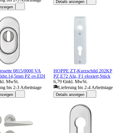
Details anzeigen
anzeigen
lrosette 0815/0000 VA
HOPPE ZT-Kurzschild 202KP
ldst.14,5mm PZ ov.EDI
PZ,E72 Alu, F1 eloxiert,Stück
nkl. MwSt.
6,79 €
inkl. MwSt.
ung bis 2-3 Arbeitstage
Lieferung bis 2-4 Arbeitstage
anzeigen
Details anzeigen