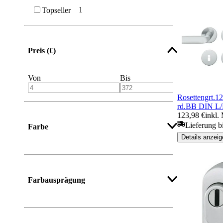
1
Topseller
Preis (€)
Von
Bis
Rosettengrt.1
rd.BB DIN L
123,98 €
inkl.
Lieferung b
Farbe
Details anzeig
Farbausprägung