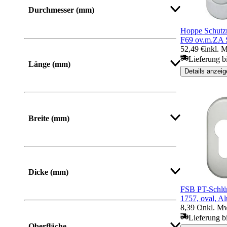
Durchmesser (mm)
Hoppe Schutz
F69 ov.m.ZA
52,49 €
inkl. 
Lieferung b
Länge (mm)
Details anzeig
Von
Bis
Breite (mm)
Von
Bis
Dicke (mm)
FSB PT-Schlüs
1757, oval, A
8,39 €
inkl. M
Lieferung b
Oberfläche