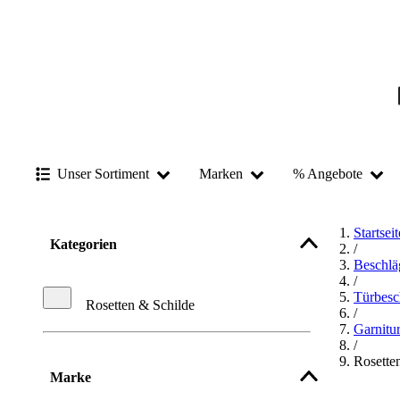
Unser Sortiment
Marken
% Angebote
Startseit
Kategorien
/
Beschlä
/
Türbesc
Rosetten & Schilde
/
Garnitu
/
Rosette
Marke