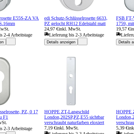
rosette E55S-ZA VA
edi Schutz-Schlüsselrosette 6633,
FSB FT-V
 S.16mm
PZ gelocht RH12 Edelstahl matt
1759, mi
MwSt.
24,97 €
inkl. MwSt.
19,57 €
i
is 2-4 Arbeitstage
Lieferung bis 2-3 Arbeitstage
Liefer
en
Details anzeigen
Details 
selrosette, PZ, 0 17
HOPPE ZT-Langschild
HOPPE Z
lu F1
London,202SP,PZ,E55 sichtbar
London,2
wSt.
verschraubt naturfarben eloxiert
verschrau
7,19 €
inkl. MwSt.
5,39 €
in
is 2-3 Arbeitstage
Lieferung bis 2-3 Arbeitstage
Liefer