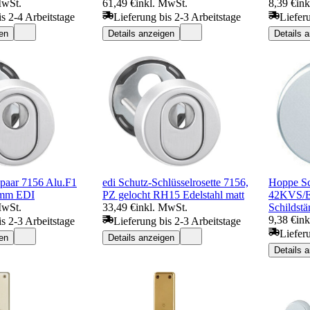
MwSt.
61,49 €
inkl. MwSt.
8,39 €
in
is 2-4 Arbeitstage
Lieferung bis 2-3 Arbeitstage
Liefer
en
Details anzeigen
Details 
npaar 7156 Alu.F1
edi Schutz-Schlüsselrosette 7156,
Hoppe Sc
5mm EDI
PZ gelocht RH15 Edelstahl matt
42KVS/E
MwSt.
33,49 €
inkl. MwSt.
Schildst
9,38 €
in
is 2-3 Arbeitstage
Lieferung bis 2-3 Arbeitstage
Liefer
en
Details anzeigen
Details 