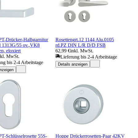
-Drücker-Halbgarnitur
Rosettengrt.12 1144 Alu.0105
l 1313G/55 ov.,VK8
rd.PZ DIN L/R D/D FSB
en, eloxiert
62,99 €
inkl. MwSt.
nkl. MwSt.
Lieferung bis 2-4 Arbeitstage
ung bis 2-4 Arbeitstage
Details anzeigen
anzeigen
-Schlüsselrosette 55S-
Hoppe Drückerrosetten-Paar 42KV