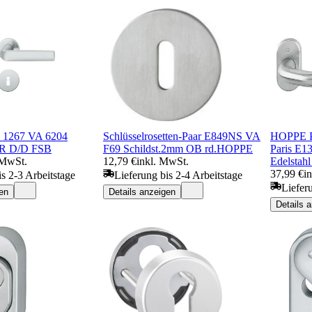
2 1267 VA 6204
Schlüsselrosetten-Paar E849NS VA
HOPPE PT
/R D/D FSB
F69 Schildst.2mm OB rd.HOPPE
Paris E1
 MwSt.
12,79 €
inkl. MwSt.
Edelstahl
37,99 €
i
is 2-3 Arbeitstage
Lieferung bis 2-4 Arbeitstage
Liefer
en
Details anzeigen
Details 