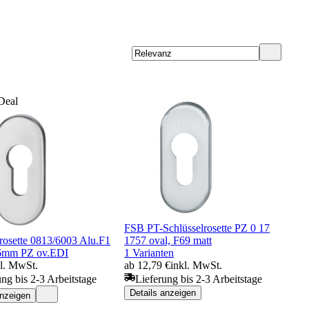
Deal
FSB PT-Schlüsselrosette PZ 0 17
rosette 0813/6003 Alu.F1
1757 oval, F69 matt
.6mm PZ ov.EDI
1 Varianten
kl. MwSt.
ab 12,79 €
inkl. MwSt.
ung bis 2-3 Arbeitstage
Lieferung bis 2-3 Arbeitstage
Details anzeigen
anzeigen