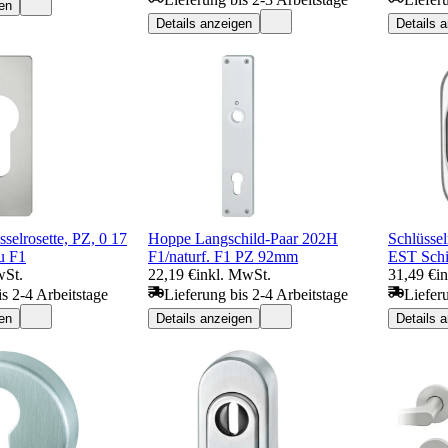
en
Details anzeigen
Details 
selrosette, PZ, 0 17
Hoppe Langschild-Paar 202H
Schlüsse
u F1
F1/naturf. F1 PZ 92mm
EST Schi
wSt.
22,19 €
inkl. MwSt.
31,49 €
i
is 2-4 Arbeitstage
Lieferung bis 2-4 Arbeitstage
Liefer
en
Details anzeigen
Details 