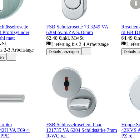
lüsselrosette
FSB Schutzrosette 73 3249 VA
Rosetten
Profilzylinder
6204 ov.m.ZA S.16mm
rd.BB D
ahl matt
62,48 €
inkl. MwSt.
64,49 €
i
wSt.
Lieferung bis 2-4 Arbeitstage
Liefer
is 2-3 Arbeitstage
Details anzeigen
Details 
en
rnitur
FSB Schlüsselrosetten_Paar
Hoppe Sc
42H VA F69 4-
121735 VA 6204 Schildstärke 7mm
42KVS Al
OPPE
R-WC rd.
PZ rd.