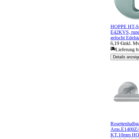
HOPPE HT-Sch
E42KVS, rund 
gelocht Edelst
6,19 €
inkl. M
Lieferung b
Details anzeig
Rosettenhalbga
Ams.E1400Z/
KT.10mm H