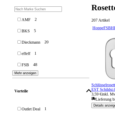
Rosett
2
AMF
207
Artikel
Hoppe
FSB
H
5
BKS
20
Dieckmann
1
effeff
48
FSB
Mehr anzeigen
Schlüsselrose
EST Schildst
Vorteile
3,59 €
inkl. M
Lieferung b
Details anzeig
1
Outlet Deal