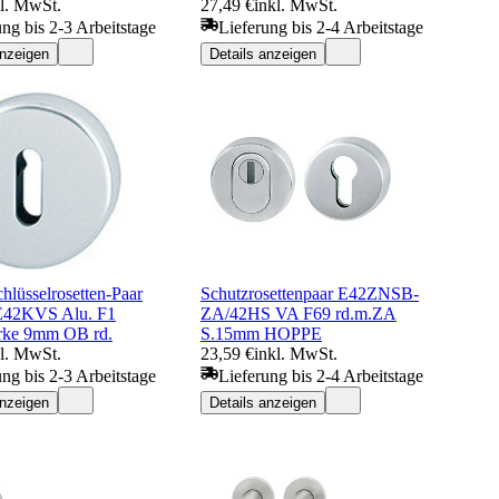
kl. MwSt.
27,49 €
inkl. MwSt.
ung bis 2-3 Arbeitstage
Lieferung bis 2-4 Arbeitstage
anzeigen
Details anzeigen
hlüsselrosetten-Paar
Schutzrosettenpaar E42ZNSB-
42KVS Alu. F1
ZA/42HS VA F69 rd.m.ZA
ärke 9mm OB rd.
S.15mm HOPPE
kl. MwSt.
23,59 €
inkl. MwSt.
ung bis 2-3 Arbeitstage
Lieferung bis 2-4 Arbeitstage
anzeigen
Details anzeigen