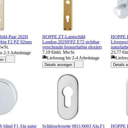
hild-Paar 202H
HOPPE ZT-Langschild
HOPPE PT
arbig F2 PZ 92mm
London,202SP,PZ,E72 sichtbar
Liverpoo
MwSt.
verschraubt bronzefarbig eloxiert
naturfarb
7,19 €
inkl. MwSt.
23,77 €
i
is 2-3 Arbeitstage
Lieferung bis 2-4 Arbeitstage
Liefer
en
Details anzeigen
Details 
 blind F1 Alu natur
Schlüsselrosette 0811/6003 Alu.F1
HOPPE PT