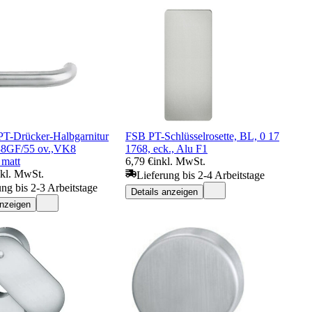
-Drücker-Halbgarnitur
FSB PT-Schlüsselrosette, BL, 0 17
38GF/55 ov.,VK8
1768, eck., Alu F1
 matt
6,79 €
inkl. MwSt.
nkl. MwSt.
Lieferung bis 2-4 Arbeitstage
ung bis 2-3 Arbeitstage
Details anzeigen
anzeigen