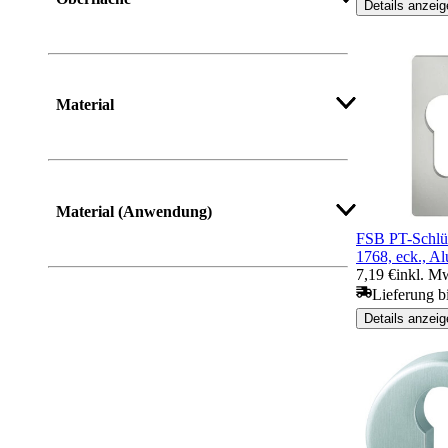
Details anzeig
Material
Material (Anwendung)
FSB PT-Schlüs
1768, eck., Al
7,19 €
inkl. M
Lieferung b
Details anzeig