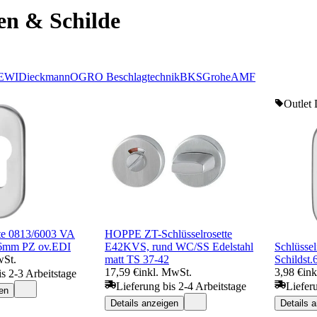
en & Schilde
EWI
Dieckmann
OGRO Beschlagtechnik
BKS
Grohe
AMF
Outlet 
tte 0813/6003 VA
HOPPE ZT-Schlüsselrosette
.6mm PZ ov.EDI
E42KVS, rund WC/SS Edelstahl
Schlüssel
wSt.
matt TS 37-42
Schildst
17,59 €
inkl. MwSt.
3,98 €
in
is 2-3 Arbeitstage
Lieferung bis 2-4 Arbeitstage
Liefer
en
Details anzeigen
Details 