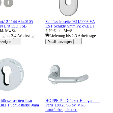
grt.12 1144 Alu.0105
Schlüsselrosette 0811/9003 VA
IN L/R D/D FSB
EST Schildst.9mm PZ ov.EDI
nkl. MwSt.
7,79 €
inkl. MwSt.
ung bis 2-4 Arbeitstage
Lieferung bis 2-3 Arbeitstage
anzeigen
Details anzeigen
hlüsselrosetten-Paar
HOPPE PT-Drücker-Halbgarnitur
u.F1 Schildstärke 9mm
Paris 138GF/55 ov.,VK8
naturfarben, eloxiert