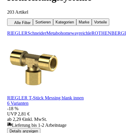
203
Artikel
Sortieren
Kategorien
Marke
Vorteile
Alle Filter
RIEGLER
Schneider
Metabo
homeway
reichle
ROTHENBERGER
RIEGLER T-Stück Messing blank innen
6 Varianten
-18 %
UVP
2,81 €
ab 2,29 €
inkl. MwSt.
Lieferung bis 1-2 Arbeitstage
Details anzeigen