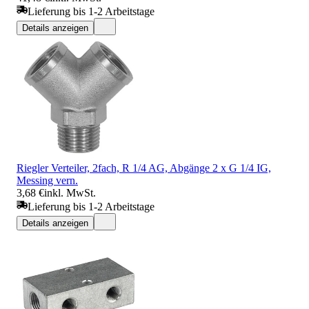
Lieferung bis 1-2 Arbeitstage
Details anzeigen
Riegler Verteiler, 2fach, R 1/4 AG, Abgänge 2 x G 1/4 IG,
Messing vern.
3,68 €
inkl. MwSt.
Lieferung bis 1-2 Arbeitstage
Details anzeigen