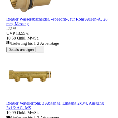
Riegler Wasserabscheider, »speedfit«, für Rohr Außen-Ã¸ 28
mm, Messing
-22 %
UVP
13,55 €
10,58 €
inkl. MwSt.
Lieferung bis 1-2 Arbeitstage
Details anzeigen
Riegler Verteilerrohr, 3 Abgänge, Eingang 2x3/4, Ausgang
3x1/2 AG, MS
19,99 €
inkl. MwSt.
Lieferung bis 1-2 Arbeitstage