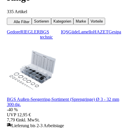
335
Artikel
Sortieren
Kategorien
Marke
Vorteile
Alle Filter
Gedore
RIEGLER
BGS
IQS
Güde
Lamello
HAZET
Gesipa
technic
BGS Außen-Seegerring-Sortiment (Sprengringe) Ø 3 - 32 mm
300-tlg.
-40 %
UVP
12,95 €
7,79 €
inkl. MwSt.
Lieferung bis 2-3 Arbeitstage