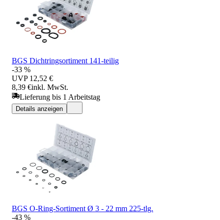
BGS Dichtringsortiment 141-teilig
-33 %
UVP
12,52 €
8,39 €
inkl. MwSt.
Lieferung bis 1 Arbeitstag
Details anzeigen
BGS O-Ring-Sortiment Ø 3 - 22 mm 225-tlg.
-43 %