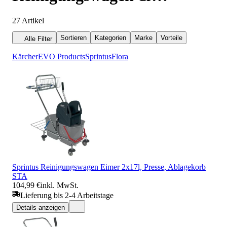
Fahreimer
27
Artikel
Sortieren
Kategorien
Marke
Vorteile
Alle Filter
Kärcher
EVO Products
Sprintus
Flora
Sprintus Reinigungswagen Eimer 2x17l, Presse, Ablagekorb
STA
104,99 €
inkl. MwSt.
Lieferung bis 2-4 Arbeitstage
Details anzeigen