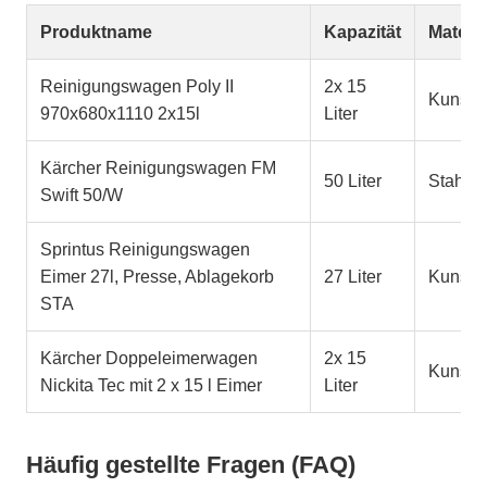
Produktname
Kapazität
Materia
Reinigungswagen Poly II
2x 15
Kunstst
970x680x1110 2x15l
Liter
Kärcher Reinigungswagen FM
50 Liter
Stahl
Swift 50/W
Sprintus Reinigungswagen
Eimer 27l, Presse, Ablagekorb
27 Liter
Kunstst
STA
Kärcher Doppeleimerwagen
2x 15
Kunstst
Nickita Tec mit 2 x 15 l Eimer
Liter
Häufig gestellte Fragen (FAQ)