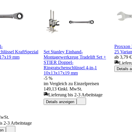
l-
Proxxon 
hlüssel KraftSpezial
Set Stanley Einhand-
25 Varian
x17x19 mm
Montagewerkzeug Tradelift Set +
ab 3,79 €
STIER Doppel-
Liefer
Ringratschenschlüssel 4-in-1
Details 
10x13x17x19 mm
-5 %
im Vergleich zu Einzelpreisen
149,13 €
inkl. MwSt.
Lieferung bis 2-3 Arbeitstage
Details anzeigen
MwSt.
is 2-3 Arbeitstage
en