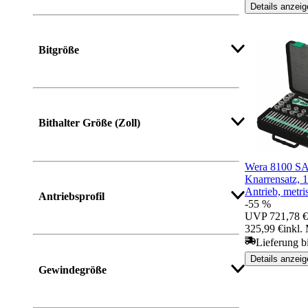
Details anzeig
Bitgröße
Mehr anzeigen
Bithalter Größe (Zoll)
Wera 8100 SA
Knarrensatz, 1
Mehr anzeigen
Antrieb, metris
Antriebsprofil
-55 %
UVP
721,78 €
325,99 €
inkl.
Lieferung b
Mehr anzeigen
Details anzeig
Gewindegröße