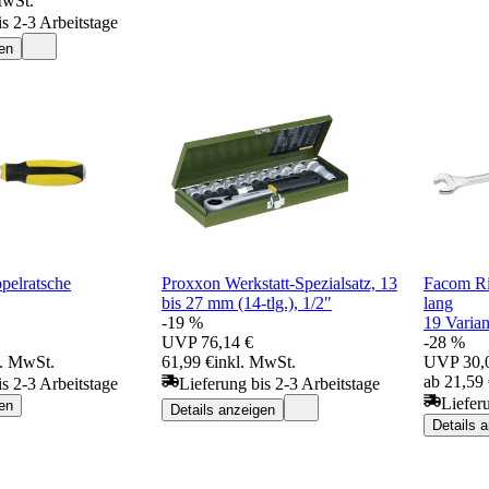
MwSt.
is 2-3 Arbeitstage
en
pelratsche
Proxxon Werkstatt-Spezialsatz, 13
Facom Ri
bis 27 mm (14-tlg.), 1/2"
lang
-19 %
19 Varian
UVP
76,14 €
-28 %
l. MwSt.
61,99 €
inkl. MwSt.
UVP
30,
ab 21,59
is 2-3 Arbeitstage
Lieferung bis 2-3 Arbeitstage
Liefer
en
Details anzeigen
Details 