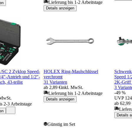
Lieferung bis 1-2 Arbeitstage
en
Details anzeigen
/SC 2 Zyklop Speed-
HOLEX Ring-Maulschlüssel
Schwenk-
/4"-Antrieb und 1/2"-
verchromt
Speed 1/
ch, 43-teilig
31 Varianten
2K-Grif
ab 2,89 €
inkl. MwSt.
3 Variant
-49 %
Lieferung bis 1-2 Arbeitstage
 MwSt.
UVP
124
Details anzeigen
ab 62,99
is 2-3 Arbeitstage
Liefer
en
Details 
Günstig im Set