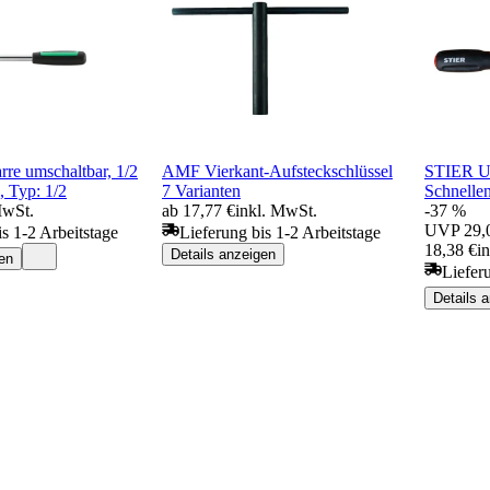
rre umschaltbar, 1/2
AMF Vierkant-Aufsteckschlüssel
STIER Um
, Typ: 1/2
7 Varianten
Schnellen
MwSt.
ab 17,77 €
inkl. MwSt.
-37 %
UVP
29,
is 1-2 Arbeitstage
Lieferung bis 1-2 Arbeitstage
18,38 €
i
Details anzeigen
en
Liefer
Details 