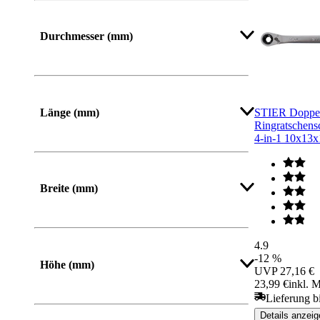
Durchmesser (mm)
Mehr anzeigen
Länge (mm)
STIER Doppe
Ringratschensc
4-in-1 10x13
Von
Bis
Breite (mm)
Von
Bis
4.9
-12 %
Höhe (mm)
UVP
27,16 €
23,99 €
inkl. 
Lieferung b
Von
Bis
Details anzeig