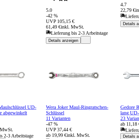
4.7
5.0
22,79 €
i
-42 %
Liefer
UVP
105,15 €
Details 
61,49 €
inkl. MwSt.
Lieferung bis 2-3 Arbeitstage
Details anzeigen
Maulschlüssel UD-
Wera Joker Maul-Ringratschen-
Gedore R
te abgewinkelt
Schlüssel
lang UD-
11 Varianten
23 Varian
-47 %
ab 11,18 
. MwSt.
UVP
37,44 €
Liefer
ab 19,99 €
inkl. MwSt.
is 2-3 Arbeitstage
Details 