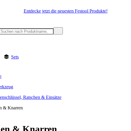
Entdecke jetzt die neuesten Festool Produkte!
Sets
e
rkzeug
enschlüssel, Ratschen & Einsätze
n & Knarren
hen & Knarren