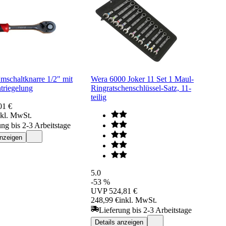
schaltknarre 1/2" mit
Wera 6000 Joker 11 Set 1 Maul-
triegelung
Ringratschenschlüssel-Satz, 11-
teilig
01 €
nkl. MwSt.
ung bis 2-3 Arbeitstage
anzeigen
5.0
-53 %
UVP
524,81 €
248,99 €
inkl. MwSt.
Lieferung bis 2-3 Arbeitstage
Details anzeigen