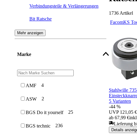
Verbindungsteile & Verlängerungen
1736
Artikel
Bit Ratsche
Facom
KS Too
Doppel-Ringratschenschlüssel
Mehr anzeigen
Ersatzteil-Knarren
Marke
Aufsteckknarre
Teleskopknarren
Durchsteckknarre
4
AMF
Stahlwille 73
Einsteckknarr
Freilaufknarre & Einsatzring
2
ASW
5 Varianten
-44 %
UVP
121,05 €
25
BGS Do it yourself
ab 67,99 €
ink
Lieferung b
236
BGS technic
Details anzeig