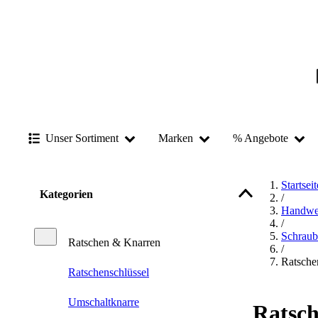
Unser Sortiment
Marken
% Angebote
Startseit
Kategorien
/
Handwe
/
Schraub
Ratschen & Knarren
/
Ratsche
Ratschenschlüssel
Umschaltknarre
Ratsc