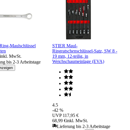
Ring-Maulschlüssel
STIER Maul-
ten
Ringratschenschlüssel-Satz, SW 8 -
inkl. MwSt.
19 mm, 12-teilig, in
Weichschaumeinlage (EVA)
ung bis 2-3 Arbeitstage
anzeigen
4.5
-42 %
UVP
117,95 €
68,99 €
inkl. MwSt.
Lieferung bis 2-3 Arbeitstage