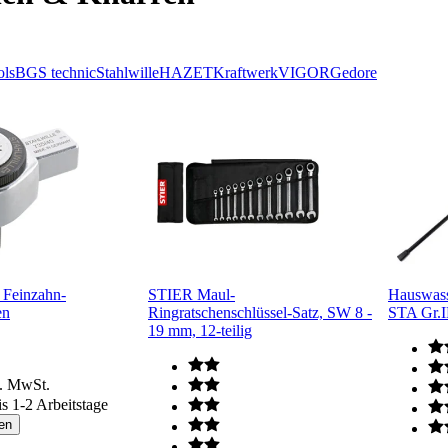
ls
BGS technic
Stahlwille
HAZET
Kraftwerk
VIGOR
Gedore
5 Feinzahn-
STIER Maul-
Hauswass
en
Ringratschenschlüssel-Satz, SW 8 -
STA Gr
19 mm, 12-teilig
l. MwSt.
is 1-2 Arbeitstage
en