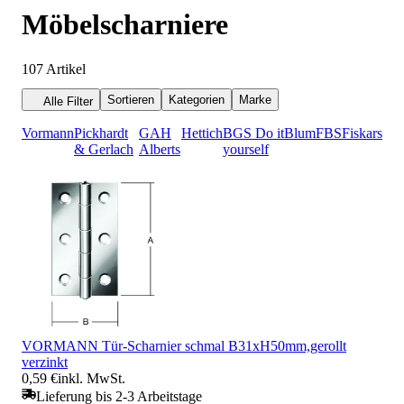
Möbelscharniere
107
Artikel
Sortieren
Kategorien
Marke
Alle Filter
Vormann
Pickhardt
GAH
Hettich
BGS Do it
Blum
FBS
Fiskars
& Gerlach
Alberts
yourself
VORMANN Tür-Scharnier schmal B31xH50mm,gerollt
verzinkt
0,59 €
inkl. MwSt.
Lieferung bis 2-3 Arbeitstage