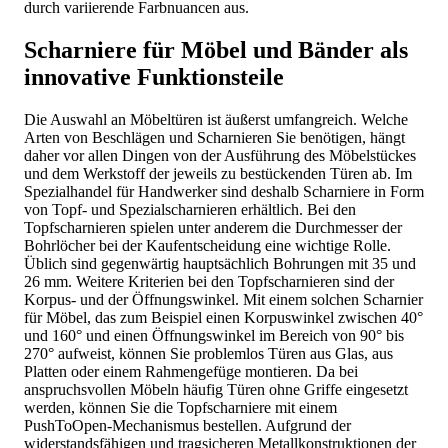
durch variierende Farbnuancen aus.
Scharniere für Möbel und Bänder als
innovative Funktionsteile
Die Auswahl an Möbeltüren ist äußerst umfangreich. Welche
Arten von Beschlägen und Scharnieren Sie benötigen, hängt
daher vor allen Dingen von der Ausführung des Möbelstückes
und dem Werkstoff der jeweils zu bestückenden Türen ab. Im
Spezialhandel für Handwerker sind deshalb Scharniere in Form
von Topf- und Spezialscharnieren erhältlich. Bei den
Topfscharnieren spielen unter anderem die Durchmesser der
Bohrlöcher bei der Kaufentscheidung eine wichtige Rolle.
Üblich sind gegenwärtig hauptsächlich Bohrungen mit 35 und
26 mm. Weitere Kriterien bei den Topfscharnieren sind der
Korpus- und der Öffnungswinkel. Mit einem solchen Scharnier
für Möbel, das zum Beispiel einen Korpuswinkel zwischen 40°
und 160° und einen Öffnungswinkel im Bereich von 90° bis
270° aufweist, können Sie problemlos Türen aus Glas, aus
Platten oder einem Rahmengefüge montieren. Da bei
anspruchsvollen Möbeln häufig Türen ohne Griffe eingesetzt
werden, können Sie die Topfscharniere mit einem
PushToOpen-Mechanismus bestellen. Aufgrund der
widerstandsfähigen und tragsicheren Metallkonstruktionen der