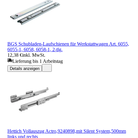
BGS Schubladen-Laufschienen für Werkstattwagen Art. 6055,
6055-1, 6058, 6058-1, 2-tlg.
12,38 €
inkl. MwSt.
Lieferung bis 1 Arbeitstag
Details anzeigen
Hettich Vollauszug Actro,9240898,mit Silent System,500mm
links und rechts