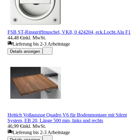
FSB ST-Ringgriffmuschel, VK8, 0 424204, eck.Locht.Alu F1
44,48 €
inkl. MwSt.
Lieferung bis 2-3 Arbeitstage
Details anzeigen
Hettich Vollauszug Quadro V6 für Bodenmontage mit Silent
System, EB 20, Länge 500 mm, links und rechts
46,99 €
inkl. MwSt.
Lieferung bis 2-3 Arbeitstage
Details anzeigen