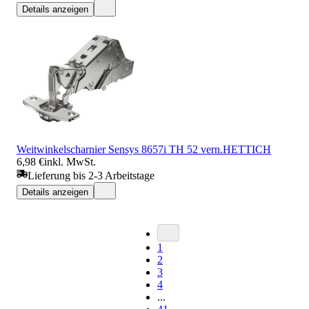
Details anzeigen
Weitwinkelscharnier Sensys 8657i TH 52 vern.HETTICH
6,98 €
inkl. MwSt.
Lieferung bis 2-3 Arbeitstage
Details anzeigen
1
2
3
4
...