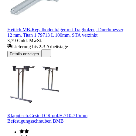
Hettich MB-Regalbodenträger mit Tragbolzen, Durchmesser
12 mm, Titan 1 79713 L 100mm, STA verzinkt
3,79 €
inkl. MwSt.
Lieferung bis 2-3 Arbeitstage
Details anzeigen
Klapptisch-Gestell CR pol.H.710-715mm
Befestigungsschrauben BMB