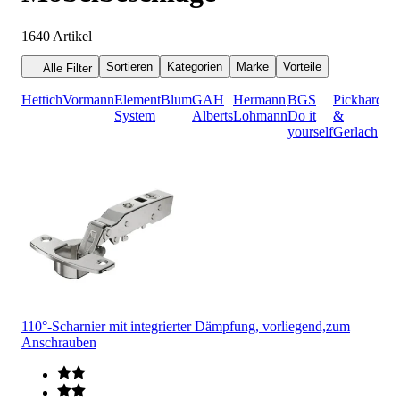
1640
Artikel
Sortieren
Kategorien
Marke
Vorteile
Alle Filter
Hettich
Vormann
Element
Blum
GAH
Hermann
BGS
Pickhardt
System
Alberts
Lohmann
Do it
&
yourself
Gerlach
110°-Scharnier mit integrierter Dämpfung, vorliegend,zum
Anschrauben