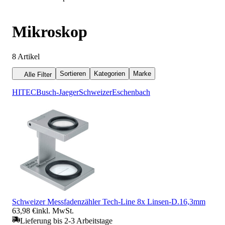
Mikroskop
8
Artikel
Sortieren
Kategorien
Marke
Alle Filter
HITEC
Busch-Jaeger
Schweizer
Eschenbach
Schweizer Messfadenzähler Tech-Line 8x Linsen-D.16,3mm
63,98 €
inkl. MwSt.
Lieferung bis 2-3 Arbeitstage