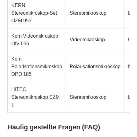
KERN
Stereomikroskop-Set
Stereomikroskop
bis
OZM 953
Kern Videomikroskop
Videomikroskop
0,7-
OIV 656
Kern
Polarisationsmikroskop
Polarisationsmikroskop
bis
OPO 185
HITEC
Stereomikroskop SZM
Stereomikroskop
bis
1
Häufig gestellte Fragen (FAQ)