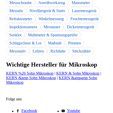
Messschraube
Anreißwerkzeug
Manometer
Messuhr
Nivelliergerät & Stativ
Lasermessgerät
Refraktometer
Winkelmessung
Feuchtemessgerät
Inspektionsamera
Messtaster
Dickenmessgerät
Senklot
Multimeter & Spannungsprüfer
Schlagschnur & Lot
Maßstab
Prismen
Messstativ
Lehren
Richtlatte
Stückzähler
Wichtige Hersteller für Mikroskop
KERN %26 Sohn Mikroskop
|
KERN & Sohn Mikroskop
|
KERN &amp Sohn Mikroskop
|
KERN &ampamp Sohn
Mikroskop
Folge uns
Facebook
Youtube