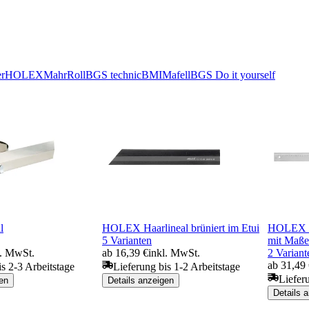
er
HOLEX
Mahr
Roll
BGS technic
BMI
Mafell
BGS Do it yourself
l
HOLEX Haarlineal brüniert im Etui
HOLEX We
5 Varianten
mit Maße
l. MwSt.
ab 16,39 €
inkl. MwSt.
2 Variant
ab 31,49
is 2-3 Arbeitstage
Lieferung bis 1-2 Arbeitstage
Liefer
en
Details anzeigen
Details 