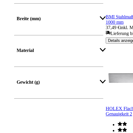
BMI Stahlmaßst
Breite (mm)
1000 mm
37,49 €
inkl. 
Lieferung b
Von
Bis
Details anzeig
Material
Gewicht (g)
Mehr anzeigen
HOLEX Flach
Genauigkeit 2