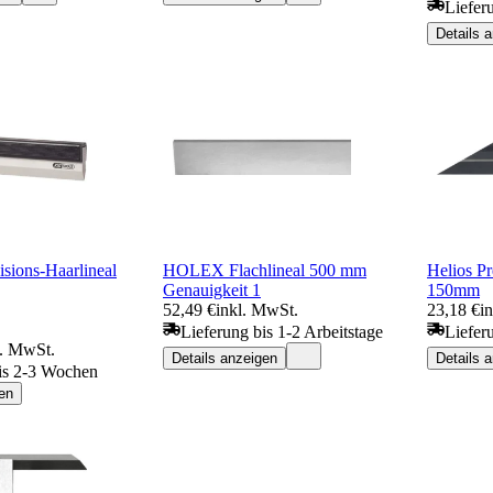
Liefer
Details 
isions-Haarlineal
HOLEX Flachlineal 500 mm
Helios Pr
Genauigkeit 1
150mm
52,49 €
inkl. MwSt.
23,18 €
i
Lieferung bis 1-2 Arbeitstage
Liefer
l. MwSt.
Details anzeigen
Details 
is 2-3 Wochen
en