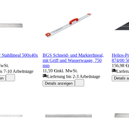
r Stahllineal 500x40x
BGS Schneid- und Markierlineal,
Helios-Pr
mit Griff und Wasserwaage, 750
874/00 
MwSt.
mm
156,98 €
11,59 €
inkl. MwSt.
is 7-10 Arbeitstage
Liefer
Lieferung bis 2-3 Arbeitstage
en
Details 
Details anzeigen