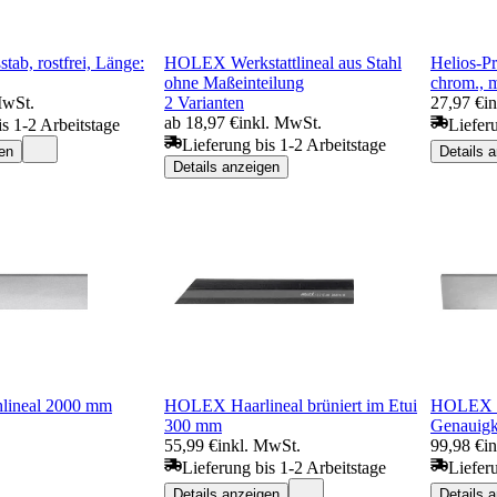
ab, rostfrei, Länge:
HOLEX Werkstattlineal aus Stahl
Helios-Pr
ohne Maßeinteilung
chrom., 
MwSt.
2 Varianten
27,97 €
i
ab 18,97 €
inkl. MwSt.
is 1-2 Arbeitstage
Liefer
Lieferung bis 1-2 Arbeitstage
en
Details 
Details anzeigen
lineal 2000 mm
HOLEX Haarlineal brüniert im Etui
HOLEX F
300 mm
Genauigk
55,99 €
inkl. MwSt.
99,98 €
i
Lieferung bis 1-2 Arbeitstage
Liefer
Details anzeigen
Details 