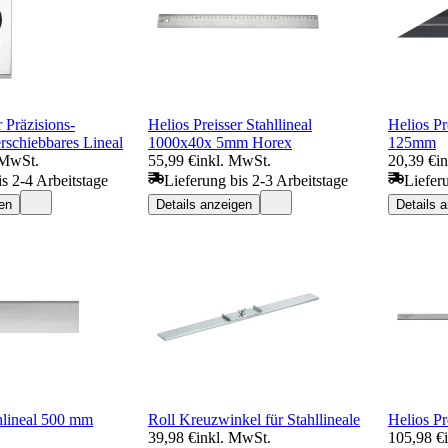
r Präzisions-
Helios Preisser Stahllineal
Helios Pr
rschiebbares Lineal
1000x40x 5mm Horex
125mm
 MwSt.
55,99 €
inkl. MwSt.
20,39 €
i
is 2-4 Arbeitstage
Lieferung bis 2-3 Arbeitstage
Liefer
en
Details anzeigen
Details 
lineal 500 mm
Roll Kreuzwinkel für Stahllineale
Helios Pr
39,98 €
inkl. MwSt.
105,98 €