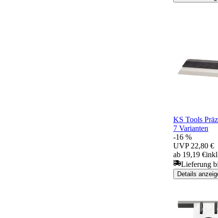
KS Tools Präz
7 Varianten
-16 %
UVP
22,80 €
ab 19,19 €
ink
Lieferung b
Details anzeig