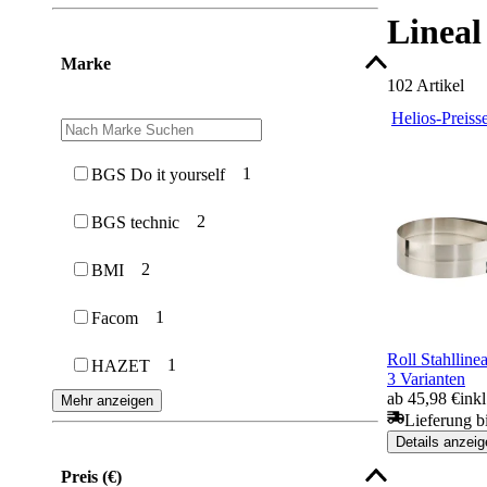
Lineal
Marke
102
Artikel
Helios-Preiss
1
BGS Do it yourself
2
BGS technic
2
BMI
1
Facom
Roll Stahllinea
1
HAZET
3 Varianten
ab 45,98 €
ink
Mehr anzeigen
Lieferung b
Details anzeig
Preis (€)