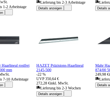
MwSt.
Lieferung bis 2-3 Arbeitstage
Liefer
is 1-2 Arbeitstage
Details anzeigen
Details 
en
 Haarlineal rostfrei
HAZET Präzisions-Haarlineal
Mahr Haar
1000 mm
2145-500
874/00 
 MwSt.
-22 %
249,98 €
UVP
350,64 €
is 7-10 Arbeitstage
Liefer
272,28 €
inkl. MwSt.
en
Details 
Lieferung bis 2-3 Wochen
Details anzeigen