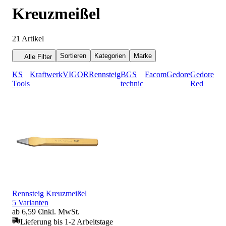
Kreuzmeißel
21
Artikel
Sortieren
Kategorien
Marke
Alle Filter
KS
Kraftwerk
VIGOR
Rennsteig
BGS
Facom
Gedore
Gedore
Tools
technic
Red
Rennsteig Kreuzmeißel
5 Varianten
ab 6,59 €
inkl. MwSt.
Lieferung bis 1-2 Arbeitstage