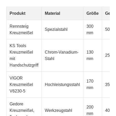
Produkt
Material
Größe
Gewi
Rennsteig
300
Spezialstahl
500 g
Kreuzmeißel
mm
KS Tools
Kreuzmeißel
Chrom-Vanadium-
130
250 g
mit
Stahl
mm
Handschutzgriff
VIGOR
170
Kreuzmeißel
Hochleistungsstahl
350 g
mm
V6230-5
Gedore
200
Kreuzmeißel,
Werkzeugstahl
400 g
mm