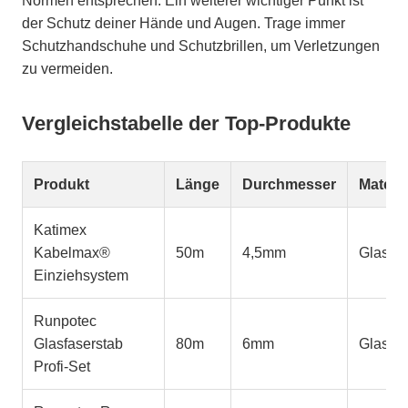
Normen entsprechen. Ein weiterer wichtiger Punkt ist
der Schutz deiner Hände und Augen. Trage immer
Schutzhandschuhe und Schutzbrillen, um Verletzungen
zu vermeiden.
Vergleichstabelle der Top-Produkte
Produkt
Länge
Durchmesser
Materia
Katimex
Kabelmax®
50m
4,5mm
Glasfas
Einziehsystem
Runpotec
Glasfaserstab
80m
6mm
Glasfas
Profi-Set