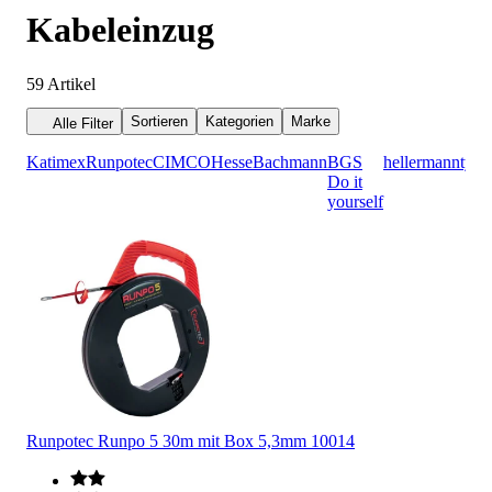
Kabeleinzug
59
Artikel
Sortieren
Kategorien
Marke
Alle Filter
Katimex
Runpotec
CIMCO
Hesse
Bachmann
BGS
hellermanntyto
Do it
yourself
Runpotec Runpo 5 30m mit Box 5,3mm 10014