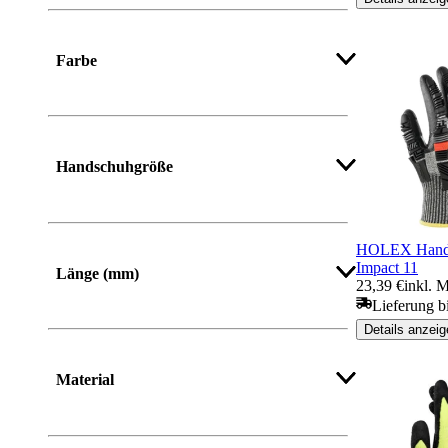
Farbe
Handschuhgröße
Mehr anzeigen
HOLEX Handsc
Impact 11
Länge (mm)
23,39 €
inkl. 
Lieferung b
Von
Bis
Details anzeig
Material