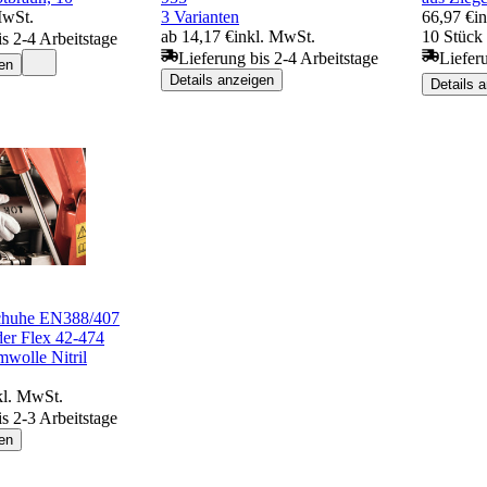
MwSt.
3 Varianten
66,97 €
i
ab 14,17 €
inkl. MwSt.
10 Stück 
is 2-4 Arbeitstage
Lieferung bis 2-4 Arbeitstage
Liefer
en
Details anzeigen
Details 
chuhe EN388/407
der Flex 42-474
mwolle Nitril
kl. MwSt.
is 2-3 Arbeitstage
en