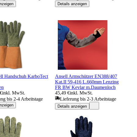
anzeigen
Details anzeigen
l Handschuh KarboTect
Ansell Armschützer EN388/407
Kat.II 59-416 L.660mm Lenzing
en
FR BW Kevlar m.Daumenloch
 €
inkl. MwSt.
45,49 €
inkl. MwSt.
ung bis 2-4 Arbeitstage
Lieferung bis 2-3 Arbeitstage
anzeigen
Details anzeigen