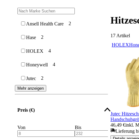
Hitze
2
Ansell Health Care
17
Artikel
2
Hase
HOLEX
Hone
4
HOLEX
4
Honeywell
2
Jutec
Mehr anzeigen
Preis (€)
Jutec Hitzesc
Handschuhgrö
46,49 €
inkl. 
Von
Bis
Lieferung b
Details anzeig