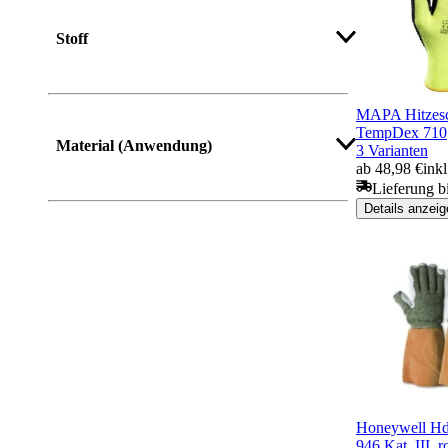
Stoff
MAPA Hitzesc
TempDex 710
Material (Anwendung)
3 Varianten
ab 48,98 €
ink
Lieferung b
Details anzeig
Honeywell H
946 Kat. III, r