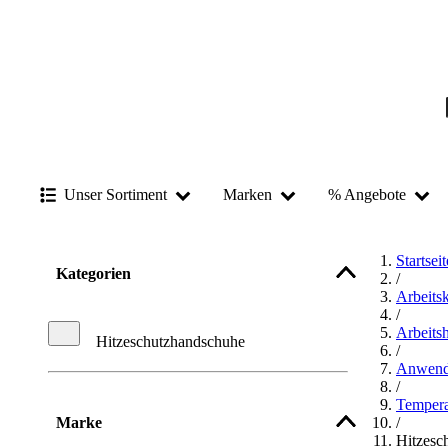
Unser Sortiment
Marken
% Angebote
Startseit
Kategorien
/
Arbeits
/
Arbeits
Hitzeschutzhandschuhe
/
Anwend
/
Tempera
Marke
/
Hitzesc