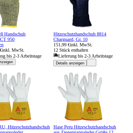
ll Handschuh
Hitzeschutzhandschuh 8814
CT 950
Charguard, Gr. 10
en
151,99 €
inkl. MwSt.
 €
inkl. MwSt.
12 Stück enthalten
ung bis 2-3 Arbeitstage
Lieferung bis 2-3 Arbeitstage
anzeigen
Details anzeigen
U, Hitzeschutzhandschuh
Hase Peru Hitzeschutzhandschuh
ennappaleder
aus Ziegennappaleder Größe 12