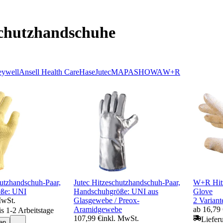
schutzhandschuhe
ywell
Ansell Health Care
Hase
Jutec
MAPA
SHOWA
W+R
hutzhandschuh-Paar,
Jutec Hitzeschutzhandschuh-Paar,
W+R Hit
ße: UNI
Handschuhgröße: UNI aus
Glove
MwSt.
Glasgewebe / Preox-
2 Variant
Aramidgewebe
ab 16,79
is 1-2 Arbeitstage
107,99 €
inkl. MwSt.
Liefer
en