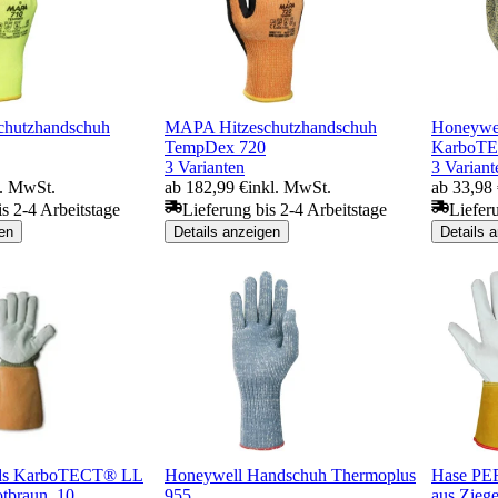
hutzhandschuh
MAPA Hitzeschutzhandschuh
Honeywe
TempDex 720
KarboTE
3 Varianten
3 Variant
l. MwSt.
ab 182,99 €
inkl. MwSt.
ab 33,98
is 2-4 Arbeitstage
Lieferung bis 2-4 Arbeitstage
Liefer
en
Details anzeigen
Details 
ds KarboTECT® LL
Honeywell Handschuh Thermoplus
Hase PER
otbraun, 10
955
aus Zieg