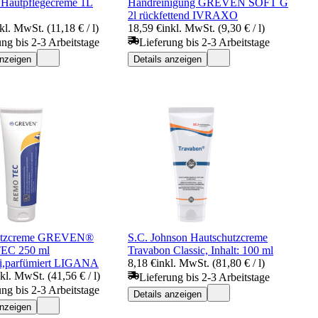
Hautpflegecreme 1L
Handreinigung GREVEN SOFT G
2l rückfettend IVRAXO
kl. MwSt. (11,18 € / l)
18,59 €
inkl. MwSt. (9,30 € / l)
ung bis 2-3 Arbeitstage
Lieferung bis 2-3 Arbeitstage
anzeigen
Details anzeigen
utzcreme GREVEN®
S.C. Johnson Hautschutzcreme
EC 250 ml
Travabon Classic, Inhalt: 100 ml
rei,parfümiert LIGANA
8,18 €
inkl. MwSt. (81,80 € / l)
nkl. MwSt. (41,56 € / l)
Lieferung bis 2-3 Arbeitstage
ung bis 2-3 Arbeitstage
Details anzeigen
anzeigen