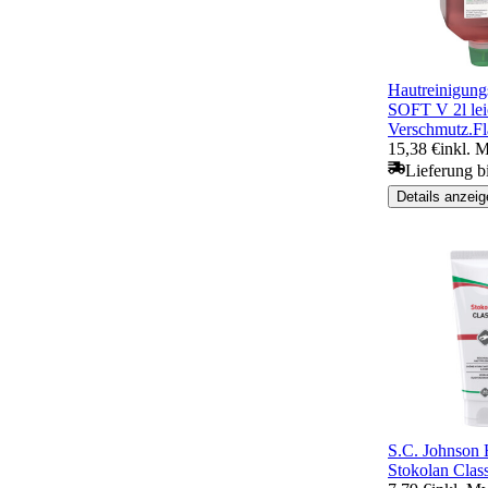
Hautreinigu
SOFT V 2l lei
Verschmutz.Fl
15,38 €
inkl. M
Lieferung b
Details anzeig
S.C. Johnson 
Stokolan Class