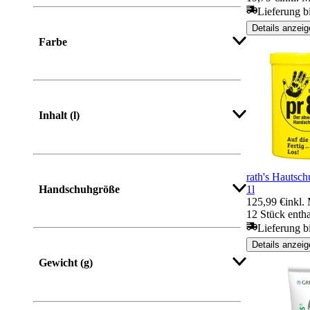
Lieferung b
Details anzeig
Farbe
Inhalt (l)
rath's Hautsc
1l
Handschuhgröße
125,99 €
inkl.
12 Stück entha
Lieferung b
Details anzeig
Gewicht (g)