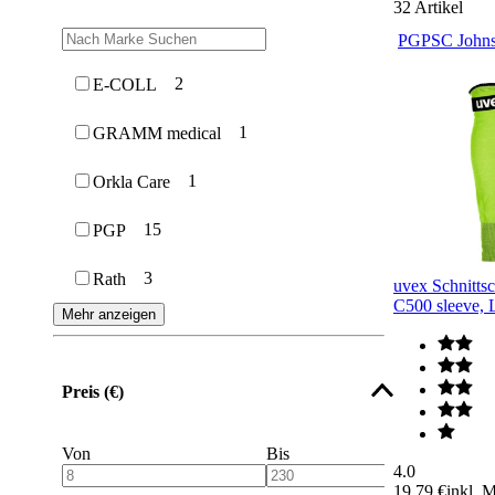
32
Artikel
PGP
SC Johns
2
E-COLL
1
GRAMM medical
1
Orkla Care
15
PGP
3
Rath
uvex Schnitts
C500 sleeve, 
Mehr anzeigen
Preis (€)
Von
Bis
4.0
19,79 €
inkl. 