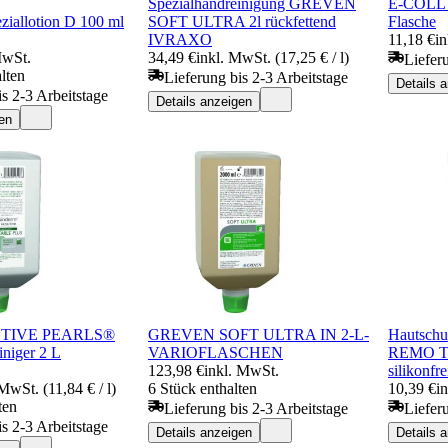
Spezialhandreinigung GREVEN
E-COLL 
ziallotion D 100 ml
SOFT ULTRA 2l rückfettend
Flasche
IVRAXO
11,18 €
in
MwSt.
34,49 €
inkl. MwSt. (17,25 € / l)
Liefer
lten
Lieferung bis 2-3 Arbeitstage
Details 
is 2-3 Arbeitstage
Details anzeigen
en
TIVE PEARLS®
GREVEN SOFT ULTRA IN 2-L-
Hautsch
niger 2 L
VARIOFLASCHEN
REMO T
123,98 €
inkl. MwSt.
silikonf
 MwSt. (11,84 € / l)
6 Stück enthalten
10,39 €
i
ten
Lieferung bis 2-3 Arbeitstage
Liefer
is 2-3 Arbeitstage
Details anzeigen
Details 