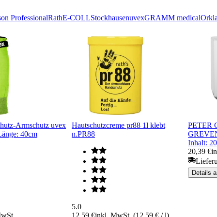
on Professional
Rath
E-COLL
Stockhausen
uvex
GRAMM medical
Orkl
chutz-Armschutz uvex
Hautschutzcreme pr88 1l klebt
PETER G
Länge: 40cm
n.PR88
GREVEN
Inhalt: 2
20,39 €
i
Liefer
Details 
5.0
MwSt.
12,59 €
inkl. MwSt. (12,59 € / l)