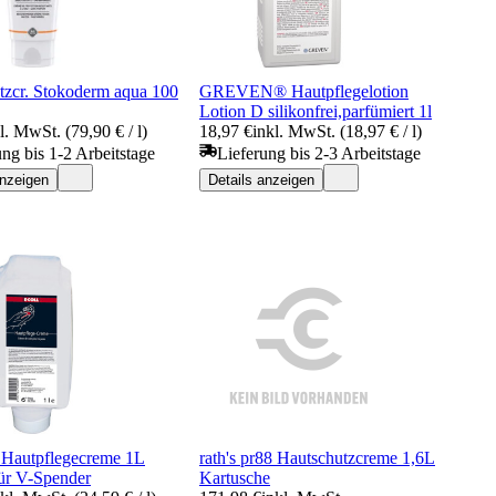
tzcr. Stokoderm aqua 100
GREVEN® Hautpflegelotion
Lotion D silikonfrei,parfümiert 1l
l. MwSt. (79,90 € / l)
18,97 €
inkl. MwSt. (18,97 € / l)
ung bis 1-2 Arbeitstage
Lieferung bis 2-3 Arbeitstage
anzeigen
Details anzeigen
Hautpflegecreme 1L
rath's pr88 Hautschutzcreme 1,6L
für V-Spender
Kartusche