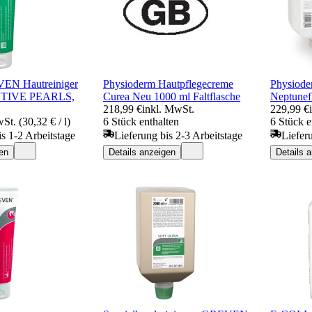
N Hautreiniger
Physioderm Hautpflegecreme
Physiod
TIVE PEARLS,
Curea Neu 1000 ml Faltflasche
Neptunef
218,99 €
inkl. MwSt.
229,99 €
St. (30,32 € / l)
6 Stück enthalten
6 Stück e
is 1-2 Arbeitstage
Lieferung bis 2-3 Arbeitstage
Liefer
en
Details anzeigen
Details 