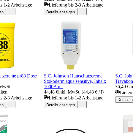
is 1-2 Arbeitstage
Lieferung bis 2-3 Arbeitstage
en
Details anzeigen
hutzcreme pr88 Dose
S.C. Johnson Hautschutzcreme
S.C. Joh
Stokoderm aqua sensitive, Inhalt:
Travabon 
 MwSt.
1000A ml
36,49 €
i
lten
44,48 €
inkl. MwSt. (44,48 € / l)
Liefer
is 2-3 Arbeitstage
Lieferung bis 1-2 Arbeitstage
Details 
en
Details anzeigen