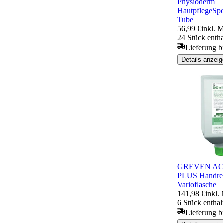
Physioderm
HautpflegeSpe
Tube
56,99 €
inkl. 
24 Stück entha
Lieferung b
Details anzeig
GREVEN AC
PLUS Handrei
Varioflasche
141,98 €
inkl.
6 Stück enthal
Lieferung b