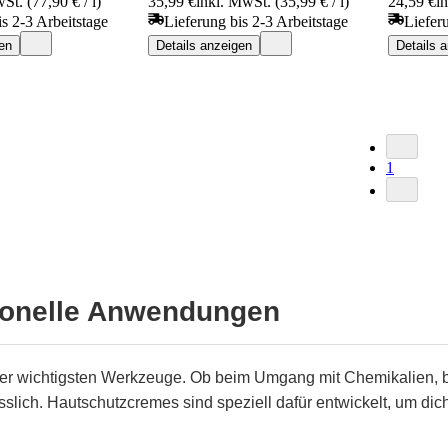
St. (77,90 € / l)
35,99 €
inkl. MwSt. (35,99 € / l)
24,59 €
i
is 2-3 Arbeitstage
Lieferung bis 2-3 Arbeitstage
Liefer
en
Details anzeigen
Details 
1
ionelle Anwendungen
er wichtigsten Werkzeuge. Ob beim Umgang mit Chemikalien, b
lässlich. Hautschutzcremes sind speziell dafür entwickelt, um di