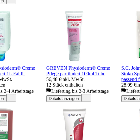
en
sioderm® Creme
GREVEN Physioderm® Creme
S.C. Joh
rt 1L Faltfl.
Pflege parfümiert 100ml Tube
Stoko Sp
 MwSt.
56,48 €
inkl. MwSt.
passend 
ten
12 Stück enthalten
28,99 €
i
is 2-4 Arbeitstage
Lieferung bis 2-3 Arbeitstage
Liefer
en
Details anzeigen
Details 