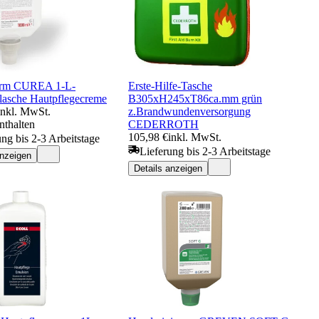
erm CUREA 1-L-
Erste-Hilfe-Tasche
lasche Hautpflegecreme
B305xH245xT86ca.mm grün
inkl. MwSt.
z.Brandwundenversorgung
nthalten
CEDERROTH
105,98 €
inkl. MwSt.
ung bis 2-3 Arbeitstage
Lieferung bis 2-3 Arbeitstage
anzeigen
Details anzeigen