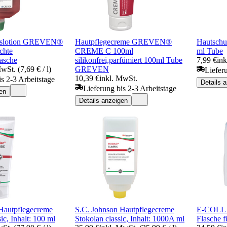
ngslotion GREVEN®
Hautpflegecreme GREVEN®
Hautschu
chte
CREME C 100ml
ml Tube
asche
silikonfrei,parfümiert 100ml Tube
7,99 €
ink
wSt. (7,69 € / l)
GREVEN
Liefer
10,39 €
inkl. MwSt.
is 2-3 Arbeitstage
Details 
Lieferung bis 2-3 Arbeitstage
en
Details anzeigen
Hautpflegecreme
S.C. Johnson Hautpflegecreme
E-COLL 
ic, Inhalt: 100 ml
Stokolan classic, Inhalt: 1000A ml
Flasche 