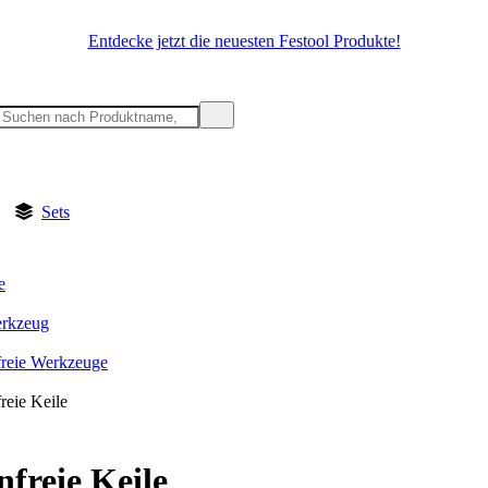
Entdecke jetzt die neuesten Festool Produkte!
Sets
e
rkzeug
reie Werkzeuge
reie Keile
freie Keile