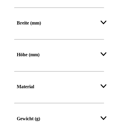
Von
Bis
Breite (mm)
Von
Bis
Höhe (mm)
Von
Bis
Material
Gewicht (g)