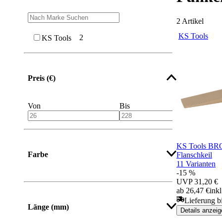
2
Artikel
KS Tools
2
KS Tools
Preis (€)
Von
Bis
KS Tools BR
Farbe
Flanschkeil
11 Varianten
-15 %
UVP
31,20 €
ab 26,47 €
ink
Lieferung b
Länge (mm)
Details anzeig