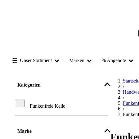
Unser Sortiment
Marken
% Angebote
Startseit
Kategorien
/
Handwe
/
Funkenf
Funkenfreie Keile
/
Funkenf
Marke
Funken