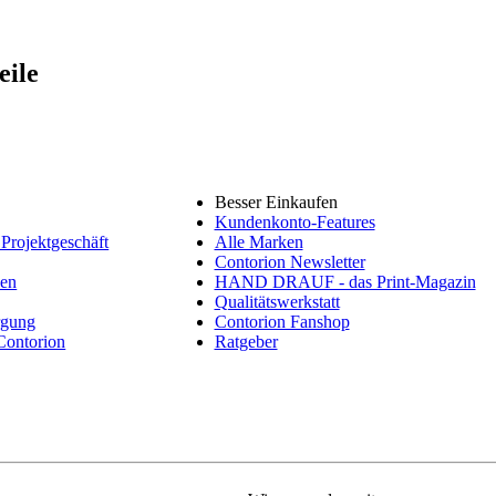
eile
Besser Einkaufen
Kundenkonto-Features
Projektgeschäft
Alle Marken
Contorion Newsletter
nen
HAND DRAUF - das Print-Magazin
Qualitätswerkstatt
rgung
Contorion Fanshop
 Contorion
Ratgeber