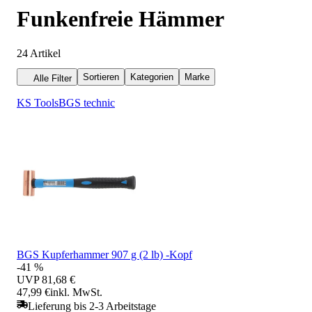
Funkenfreie Hämmer
24
Artikel
Sortieren
Kategorien
Marke
Alle Filter
KS Tools
BGS technic
BGS Kupferhammer 907 g (2 lb) -Kopf
-41 %
UVP
81,68 €
47,99 €
inkl. MwSt.
Lieferung bis 2-3 Arbeitstage