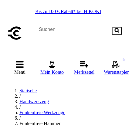
Bis zu 100 € Rabatt* bei HiKOKI
0
Menü
Mein Konto
Merkzettel
Warenstapler
Startseite
/
Handwerkzeug
/
Funkenfreie Werkzeuge
/
Funkenfreie Hämmer