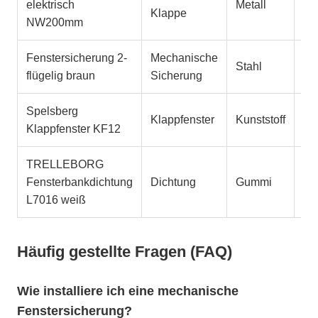
elektrisch
Metall
Lü
Klappe
NW200mm
Fenstersicherung 2-
Mechanische
Stahl
Ei
flügelig braun
Sicherung
Spelsberg
Klappfenster
Kunststoff
Fe
Klappfenster KF12
TRELLEBORG
Fensterbankdichtung
Dichtung
Gummi
Sc
L7016 weiß
Häufig gestellte Fragen (FAQ)
Wie installiere ich eine mechanische
Fenstersicherung?