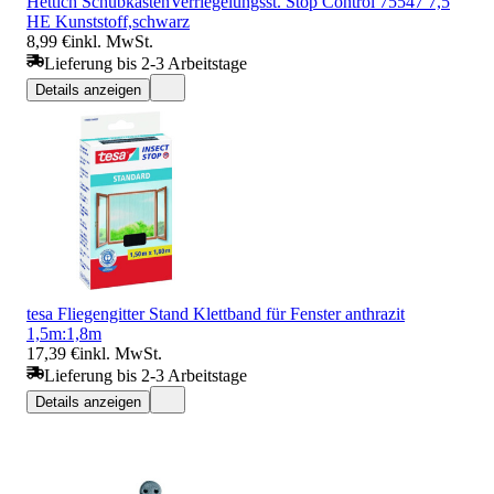
Hettich SchubkastenVerriegelungsst. Stop Control 75547 7,5
HE Kunststoff,schwarz
8,99 €
inkl. MwSt.
Lieferung bis 2-3 Arbeitstage
Details anzeigen
tesa Fliegengitter Stand Klettband für Fenster anthrazit
1,5m:1,8m
17,39 €
inkl. MwSt.
Lieferung bis 2-3 Arbeitstage
Details anzeigen