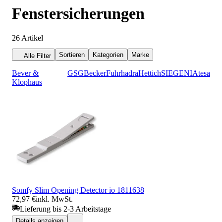
Fenstersicherungen
26
Artikel
Sortieren
Kategorien
Marke
Alle Filter
Bever &
GSG
Becker
Fuhr
hadra
Hettich
SIEGENIA
tesa
Klophaus
Somfy Slim Opening Detector io 1811638
72,97 €
inkl. MwSt.
Lieferung bis 2-3 Arbeitstage
Details anzeigen