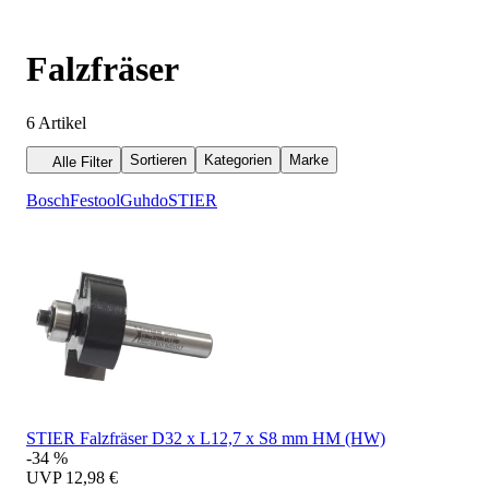
Falzfräser
6
Artikel
Sortieren
Kategorien
Marke
Alle Filter
Bosch
Festool
Guhdo
STIER
STIER Falzfräser D32 x L12,7 x S8 mm HM (HW)
-34 %
UVP
12,98 €