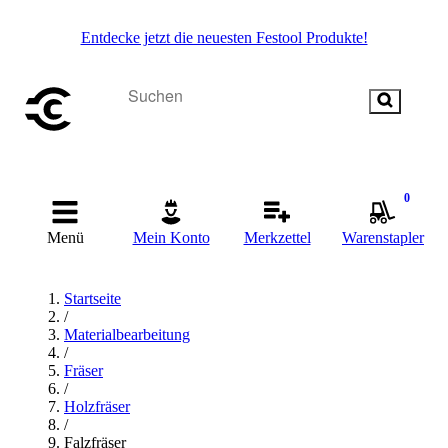
Entdecke jetzt die neuesten Festool Produkte!
0
Menü
Mein Konto
Merkzettel
Warenstapler
Startseite
/
Materialbearbeitung
/
Fräser
/
Holzfräser
/
Falzfräser