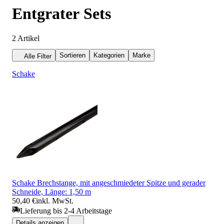
Entgrater Sets
2
Artikel
Sortieren
Kategorien
Marke
Alle Filter
Schake
Schake Brechstange, mit angeschmiedeter Spitze und gerader
Schneide, Länge: 1,50 m
50,40 €
inkl. MwSt.
Lieferung bis 2-4 Arbeitstage
Details anzeigen