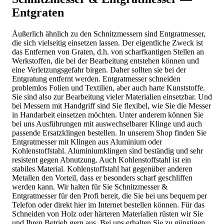
Entgraten
Äußerlich ähnlich zu den Schnitzmessern sind Entgratmesser,
die sich vielseitig einsetzen lassen. Der eigentliche Zweck ist
das Entfernen von Graten, d.h. von scharfkantigen Stellen an
Werkstoffen, die bei der Bearbeitung entstehen können und
eine Verletzungsgefahr birgen. Daher sollten sie bei der
Entgratung entfernt werden. Entgratmesser schneiden
problemlos Folien und Textilien, aber auch harte Kunststoffe.
Sie sind also zur Bearbeitung vieler Materialien einsetzbar. Und
bei Messern mit Handgriff sind Sie flexibel, wie Sie die Messer
in Handarbeit einsetzen möchten. Unter anderem können Sie
bei uns Ausführungen mit auswechselbarer Klinge und auch
passende Ersatzklingen bestellen. In unserem Shop finden Sie
Entgratmesser mit Klingen aus Aluminium oder
Kohlenstoffstahl. Aluminiumklingen sind beständig und sehr
resistent gegen Abnutzung. Auch Kohlenstoffstahl ist ein
stabiles Material. Kohlenstoffstahl hat gegenüber anderen
Metallen den Vorteil, dass er besonders scharf geschliffen
werden kann. Wir halten für Sie Schnitzmesser &
Entgratmesser für den Profi bereit, die Sie bei uns bequem per
Telefon oder direkt hier im Internet bestellen können. Für das
Schneiden von Holz oder härteren Materialien rüsten wir Sie
und Ihren Betrieb gern aus. Bei uns erhalten Sie zu günstigen