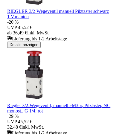
RIEGLER 3/2-Wegeventil manuell Pilztaster schwarz
1 Varianten
-20 %
UVP
45,52 €
ab 36,49 €
inkl. MwSt.
Lieferung bis 1-2 Arbeitstage
Details anzeigen
Riegler 3/2-Wegeventil, manuell »M3 «, Pilztaster, NC,
monost., G 1/4, rot
-29 %
UVP
45,52 €
32,48 €
inkl. MwSt.
Lieferung bis 1-2 Arbeitstage