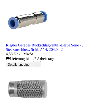
Riegler Gerades Rückschlagventil »Blaue Serie «,
Steckanschluss, Schl.-Ã˜ 4, 204.04-2
4,58 €
inkl. MwSt.
Lieferung bis 1-2 Arbeitstage
Details anzeigen