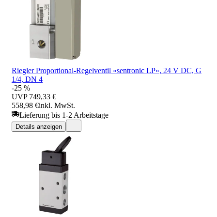
Riegler Proportional-Regelventil »sentronic LP«, 24 V DC, G
1/4, DN 4
-25 %
UVP
749,33 €
558,98 €
inkl. MwSt.
Lieferung bis 1-2 Arbeitstage
Details anzeigen