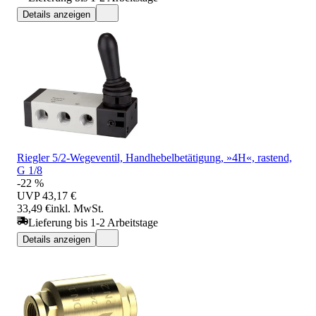
Details anzeigen
Riegler 5/2-Wegeventil, Handhebelbetätigung, »4H«, rastend,
G 1/8
-22 %
UVP
43,17 €
33,49 €
inkl. MwSt.
Lieferung bis 1-2 Arbeitstage
Details anzeigen