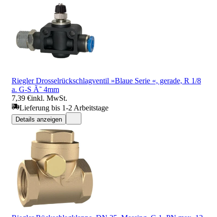
Riegler Drosselrückschlagventil »Blaue Serie «, gerade, R 1/8
a. G-S Ã˜ 4mm
7,39 €
inkl. MwSt.
Lieferung bis 1-2 Arbeitstage
Details anzeigen