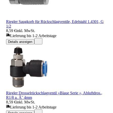
Riegler Saugkorb für Rückschlagventile, Edelstahl 1.4301, G
1/2
8,59 €
inkl. MwSt.
Lieferung bis 1-2 Arbeitstage
Details anzeigen
Riegler Drosselrückschlagventil »Blaue Serie «, Abluftdros.,
R1/8 a. Ã˜ 4mm
8,59 €
inkl. MwSt.
Lieferung bis 1-2 Arbeitstage