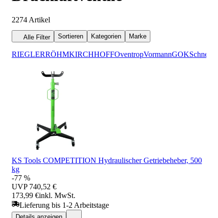
2274
Artikel
Sortieren
Kategorien
Marke
Alle Filter
RIEGLER
RÖHM
KIRCHHOFF
Oventrop
Vormann
GOK
Schneide
KS Tools COMPETITION Hydraulischer Getriebeheber, 500
kg
-77 %
UVP
740,52 €
173,99 €
inkl. MwSt.
Lieferung bis 1-2 Arbeitstage
Details anzeigen