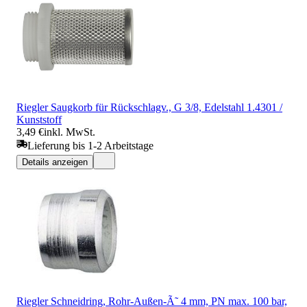
Riegler Saugkorb für Rückschlagv., G 3/8, Edelstahl 1.4301 /
Kunststoff
3,49 €
inkl. MwSt.
Lieferung bis 1-2 Arbeitstage
Details anzeigen
Riegler Schneidring, Rohr-Außen-Ã˜ 4 mm, PN max. 100 bar,