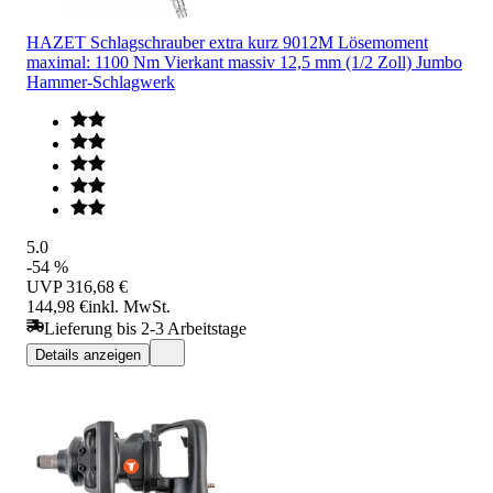
HAZET Schlagschrauber extra kurz 9012M Lösemoment
maximal: 1100 Nm Vierkant massiv 12,5 mm (1/2 Zoll) Jumbo
Hammer-Schlagwerk
5.0
-54 %
UVP
316,68 €
144,98 €
inkl. MwSt.
Lieferung bis 2-3 Arbeitstage
Details anzeigen