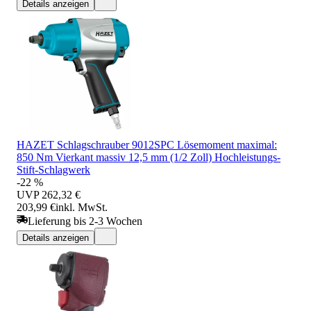
Details anzeigen
HAZET Schlagschrauber 9012SPC Lösemoment maximal:
850 Nm Vierkant massiv 12,5 mm (1/2 Zoll) Hochleistungs-
Stift-Schlagwerk
-22 %
UVP
262,32 €
203,99 €
inkl. MwSt.
Lieferung bis 2-3 Wochen
Details anzeigen