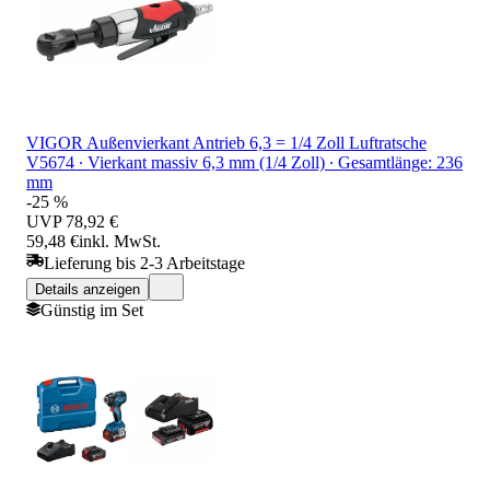
VIGOR Außenvierkant Antrieb 6,3 = 1/4 Zoll Luftratsche
V5674 ∙ Vierkant massiv 6,3 mm (1/4 Zoll) ∙ Gesamtlänge: 236
mm
-25 %
UVP
78,92 €
59,48 €
inkl. MwSt.
Lieferung bis 2-3 Arbeitstage
Details anzeigen
Günstig im Set