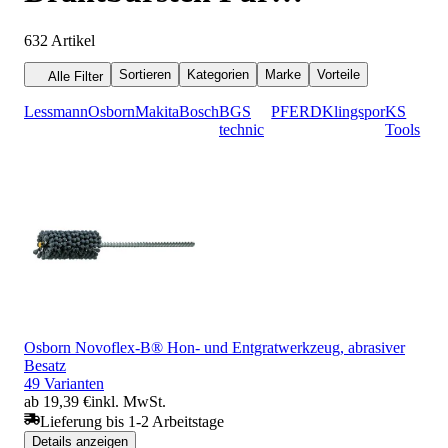
Bohrmaschinen
632
Artikel
Sortieren
Kategorien
Marke
Vorteile
Alle Filter
Lessmann
Osborn
Makita
Bosch
BGS
PFERD
Klingspor
KS
technic
Tools
Osborn Novoflex-B® Hon- und Entgratwerkzeug, abrasiver
Besatz
49 Varianten
ab 19,39 €
inkl. MwSt.
Lieferung bis 1-2 Arbeitstage
Details anzeigen