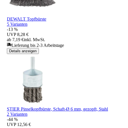
DEWALT Topfbürste
5 Varianten
-13 %
UVP
8,28 €
ab 7,19 €
inkl. MwSt.
Lieferung bis 2-3 Arbeitstage
Details anzeigen
STIER Pinselkopfbürste, Schaft-Ø 6 mm, gezopft, Stahl
2 Varianten
-44 %
UVP
12,56 €