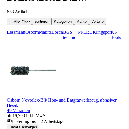
Bohrmaschinen
633
Artikel
Sortieren
Kategorien
Marke
Vorteile
Alle Filter
Lessmann
Osborn
Makita
Bosch
BGS
PFERD
Klingspor
KS
technic
Tools
Osborn Novoflex-B® Hon- und Entgratwerkzeug, abrasiver
Besatz
49 Varianten
ab 19,39 €
inkl. MwSt.
Lieferung bis 1-2 Arbeitstage
Details anzeigen