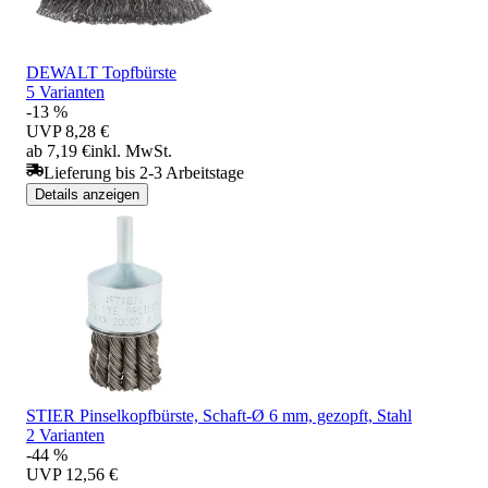
DEWALT Topfbürste
5 Varianten
-13 %
UVP
8,28 €
ab 7,19 €
inkl. MwSt.
Lieferung bis 2-3 Arbeitstage
Details anzeigen
STIER Pinselkopfbürste, Schaft-Ø 6 mm, gezopft, Stahl
2 Varianten
-44 %
UVP
12,56 €