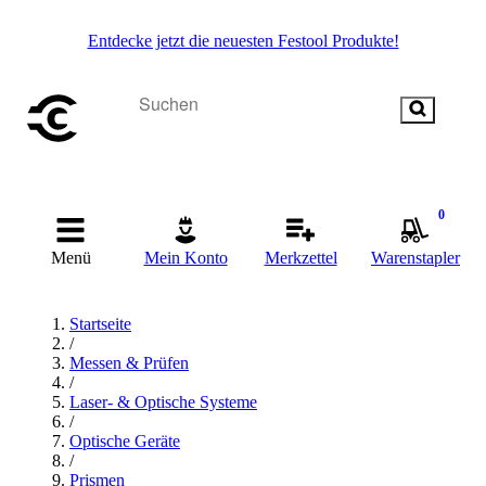
Entdecke jetzt die neuesten Festool Produkte!
0
Menü
Mein Konto
Merkzettel
Warenstapler
Startseite
/
Messen & Prüfen
/
Laser- & Optische Systeme
/
Optische Geräte
/
Prismen