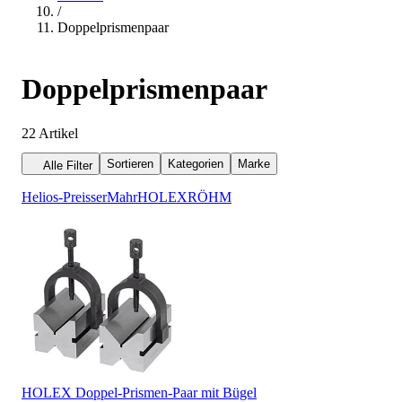
/
Doppelprismenpaar
Doppelprismenpaar
22
Artikel
Sortieren
Kategorien
Marke
Alle Filter
Helios-Preisser
Mahr
HOLEX
RÖHM
HOLEX Doppel-Prismen-Paar mit Bügel