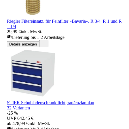
Riegler Filtereinsatz, für Feinfilter »Bavaria«, R 3/4, R 1 und R
1 1/4
29,99 €
inkl. MwSt.
Lieferung bis 1-2 Arbeitstage
Details anzeigen
STIER Schubladenschrank lichtgrau/enzianblau
32 Varianten
-25 %
UVP
642,45 €
ab 478,99 €
inkl. MwSt.