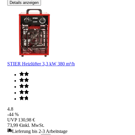
Details anzeigen
STIER Heizlüfter 3,3 kW 380 m³/h
4.8
-44 %
UVP
130,98 €
73,99 €
inkl. MwSt.
Lieferung bis 2-3 Arbeitstage