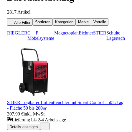
2817
Artikel
Sortieren
Kategorien
Marke
Vorteile
Alle Filter
RIEGLER
C + P
Magnetoplan
Eichner
STIER
Schulte
Möbelsysteme
Lagertechnik
STIER Tragbarer Luftentfeuchter mit Smart Control - 50L/Tag
- Fläche 50 bis 200㎡
307,99 €
inkl. MwSt.
Lieferung bis 2-4 Arbeitstage
Details anzeigen