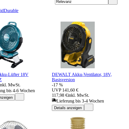
id
Durable
kku-Lüfter 18V
DEWALT Akku-Ventilator, 18V,
Z
Basisversion
inkl. MwSt.
-17 %
UVP
141,60 €
ung bis 4-6 Wochen
117,98 €
inkl. MwSt.
anzeigen
Lieferung bis 3-4 Wochen
Details anzeigen