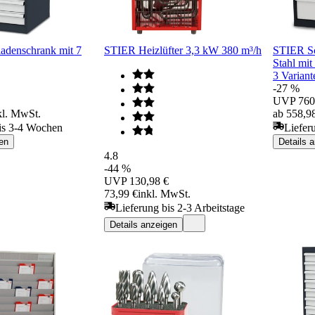
adenschrank mit 7
STIER Heizlüfter 3,3 kW 380 m³/h
STIER Sc
Stahl mit
3 Variant
-27 %
UVP
760
kl. MwSt.
ab 558,9
is 3-4 Wochen
Liefer
en
Details 
4.8
-44 %
UVP
130,98 €
73,99 €
inkl. MwSt.
Lieferung bis 2-3 Arbeitstage
Details anzeigen