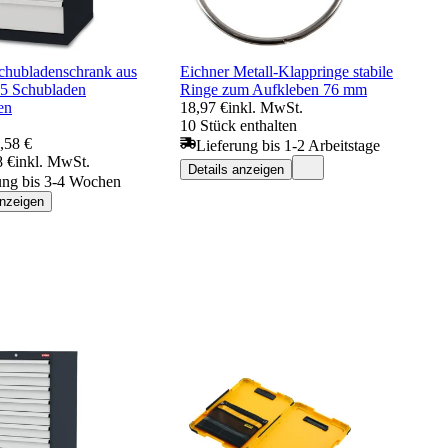
hubladenschrank aus
Eichner Metall-Klappringe stabile
 5 Schubladen
Ringe zum Aufkleben 76 mm
en
18,97 €
inkl. MwSt.
10 Stück enthalten
,58 €
Lieferung bis 1-2 Arbeitstage
8 €
inkl. MwSt.
Details anzeigen
ung bis 3-4 Wochen
anzeigen