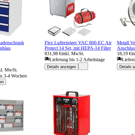
adenschrank
Flex Luftreiniger VAC 800-EC Air
Metall V
anblau
Protect 14 Set, mit HEPA-14 Filter
Anschlus
831,98 €
inkl. MwSt.
18,19 €
i
Lieferung bis 1-2 Arbeitstage
Liefer
Details anzeigen
Details 
kl. MwSt.
is 3-4 Wochen
en