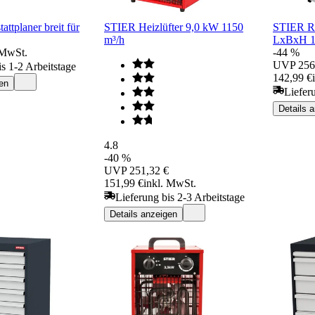
attplaner breit für
STIER Heizlüfter 9,0 kW 1150
STIER Re
m³/h
LxBxH 
 MwSt.
-44 %
UVP
256
is 1-2 Arbeitstage
142,99 €
en
Liefer
Details 
4.8
-40 %
UVP
251,32 €
151,99 €
inkl. MwSt.
Lieferung bis 2-3 Arbeitstage
Details anzeigen