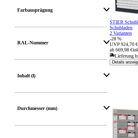
Mehr anzeigen
Farbausprägung
STIER Schubl
Schubladen
2 Varianten
Mehr anzeigen
-28 %
RAL-Nummer
UVP
924,70 €
ab 669,98 €
in
Lieferung b
Details anzeig
Mehr anzeigen
Inhalt (l)
Durchmesser (mm)
Mehr anzeigen