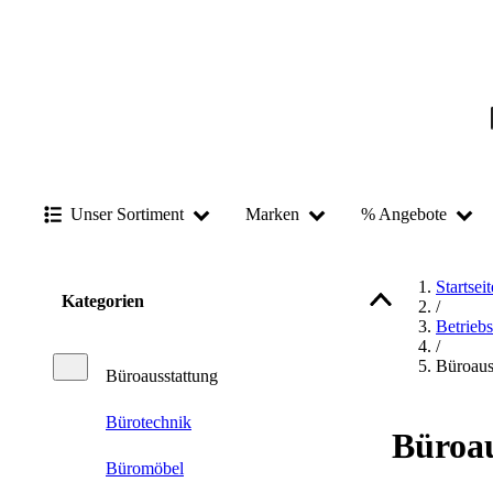
Unser Sortiment
Marken
% Angebote
Startseit
Kategorien
/
Betrieb
/
Büroaus
Büroausstattung
Bürotechnik
Büroau
Büromöbel