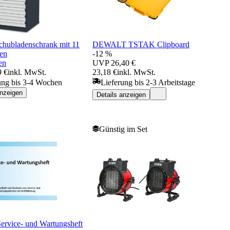
hubladenschrank mit 11
DEWALT TSTAK Clipboard
en
-12 %
en
UVP
26,40 €
9 €
inkl. MwSt.
23,18 €
inkl. MwSt.
ung bis 3-4 Wochen
Lieferung bis 2-3 Arbeitstage
anzeigen
Details anzeigen
Günstig im Set
Service- und Wartungsheft