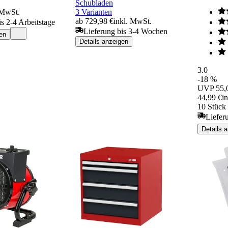
Schubladen
 MwSt.
3 Varianten
ab 729,98 €
inkl. MwSt.
is 2-4 Arbeitstage
Lieferung bis 3-4 Wochen
en
Details anzeigen
3.0
-18 %
UVP
55,
44,99 €
i
10 Stück 
Liefer
Details 