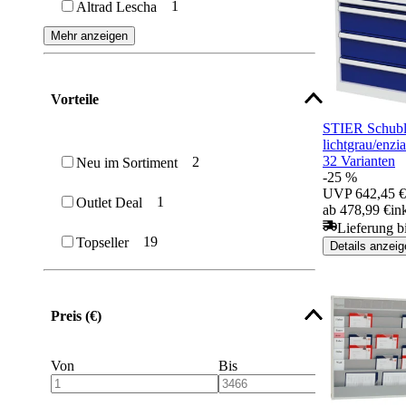
1
Altrad Lescha
Mehr anzeigen
Vorteile
STIER Schubl
lichtgrau/enzi
32 Varianten
2
Neu im Sortiment
-25 %
UVP
642,45 €
1
Outlet Deal
ab 478,99 €
in
Lieferung b
19
Topseller
Details anzeig
Preis (€)
Von
Bis