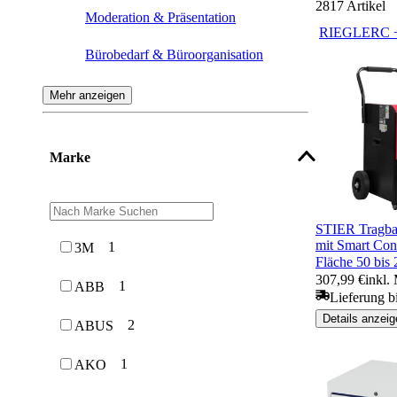
2817
Artikel
Moderation & Präsentation
RIEGLER
C 
Bürobedarf & Büroorganisation
Empfang & Bewirtung
Mehr anzeigen
Sitzmöbel
Marke
STIER Tragbar
mit Smart Cont
1
3M
Fläche 50 bi
307,99 €
inkl.
1
ABB
Lieferung b
Details anzeig
2
ABUS
1
AKO