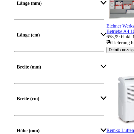
Länge (mm)
Von
Bis
Eichner Werkst
Betriebe A4 1
Länge (cm)
658,99 €
inkl.
Lieferung b
Details anzeig
Breite (mm)
Von
Bis
Breite (cm)
Mehr anzeigen
Remko Luften
Höhe (mm)