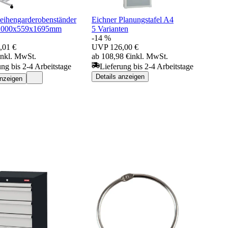
ihengarderobenständer
Eichner Planungstafel A4
1000x559x1695mm
5 Varianten
-14 %
,01 €
UVP
126,00 €
inkl. MwSt.
ab 108,98 €
inkl. MwSt.
ung bis 2-4 Arbeitstage
Lieferung bis 2-4 Arbeitstage
Details anzeigen
anzeigen