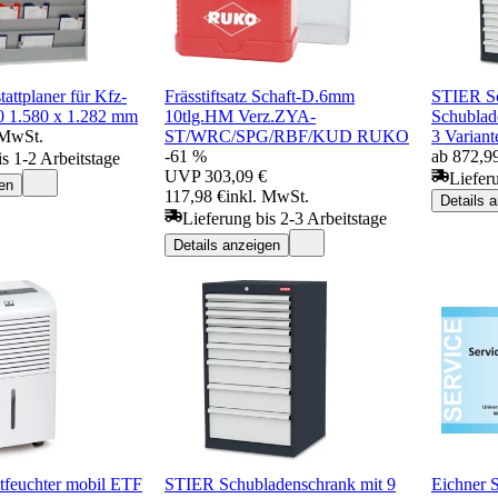
attplaner für Kfz-
Frässtiftsatz Schaft-D.6mm
STIER Sc
0 1.580 x 1.282 mm
10tlg.HM Verz.ZYA-
Schublad
 MwSt.
ST/WRC/SPG/RBF/KUD RUKO
3 Variant
-61 %
ab 872,9
is 1-2 Arbeitstage
UVP
303,09 €
Liefer
en
117,98 €
inkl. MwSt.
Details 
Lieferung bis 2-3 Arbeitstage
Details anzeigen
tfeuchter mobil ETF
STIER Schubladenschrank mit 9
Eichner 