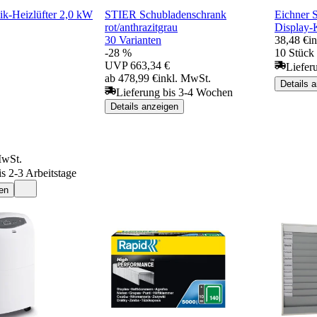
k-Heizlüfter 2,0 kW
STIER Schubladenschrank
Eichner S
rot/anthrazitgrau
Display-
30 Varianten
38,48 €
i
-28 %
10 Stück 
UVP
663,34 €
Liefer
ab 478,99 €
inkl. MwSt.
Details 
Lieferung bis 3-4 Wochen
Details anzeigen
MwSt.
is 2-3 Arbeitstage
en