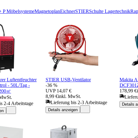
+ P Möbelsysteme
Magnetoplan
Eichner
STIER
Schulte Lagertechnik
Rap
er Luftentfeuchter
STIER USB-Ventilator
Makita A
rol - 50L/Tag -
-36 %
DCF301
UVP
14,07 €
178,99 €
s 200㎡
8,99 €
inkl. MwSt.
Liefer
 MwSt.
Lieferung bis 2-3 Arbeitstage
is 2-4 Arbeitstage
Details 
Details anzeigen
en