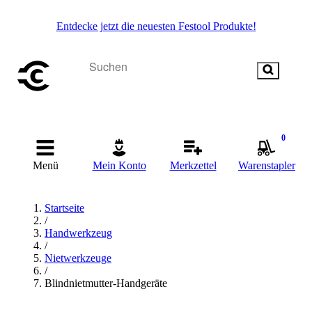
Entdecke jetzt die neuesten Festool Produkte!
0
Menü
Mein Konto
Merkzettel
Warenstapler
Startseite
/
Handwerkzeug
/
Nietwerkzeuge
/
Blindnietmutter-Handgeräte