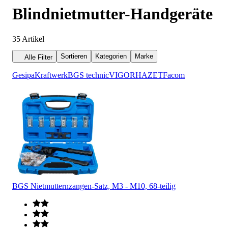
Blindnietmutter-Handgeräte
35
Artikel
Sortieren
Kategorien
Marke
Alle Filter
Gesipa
Kraftwerk
BGS technic
VIGOR
HAZET
Facom
BGS Nietmutternzangen-Satz, M3 - M10, 68-teilig