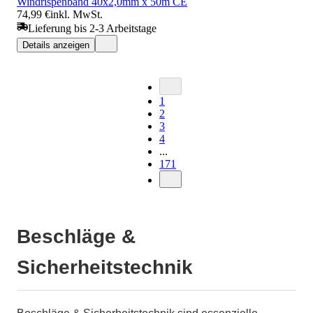
Windrispenband 40x2,0mm x 50m CE
74,99 €
inkl. MwSt.
Lieferung bis 2-3 Arbeitstage
Details anzeigen
1
2
3
4
...
171
Beschläge &
Sicherheitstechnik