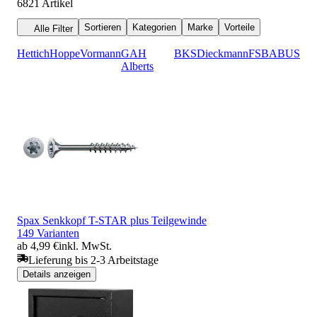
6821
Artikel
Sortieren
Kategorien
Marke
Vorteile
Alle Filter
Hettich
Hoppe
Vormann
GAH
BKS
Dieckmann
FSB
ABUS
Alberts
Spax Senkkopf T-STAR plus Teilgewinde
149 Varianten
ab 4,99 €
inkl. MwSt.
Lieferung bis 2-3 Arbeitstage
Details anzeigen