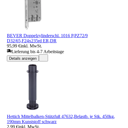
BEVER Doppelzylinderschl. 1016 P,PZ72/9
D32/65,F24x235rd ER,DR
95,99 €
inkl. MwSt.
Lieferung bis 4-7 Arbeitstage
Details anzeigen
Hettich Mittelbalken-Stützfuß 47632,Belastb. je Stk. 450kg,
190mm Kunststoff schwarz
2,99 €
inkl. MwSt.