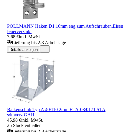
POLLMANN Haken D1,16mm,eng zum Aufschrauben,Eisen
feuerverzinkt
3,68 €
inkl. MwSt.
Lieferung bis 2-3 Arbeitstage
Details anzeigen
Balkenschuh Typ A 40/110 2mm ETA-08/0171 STA
sdmverz.GAH
45,98 €
inkl. MwSt.
25 Stück enthalten
Lieferung bis 2-3 Arbeitstage