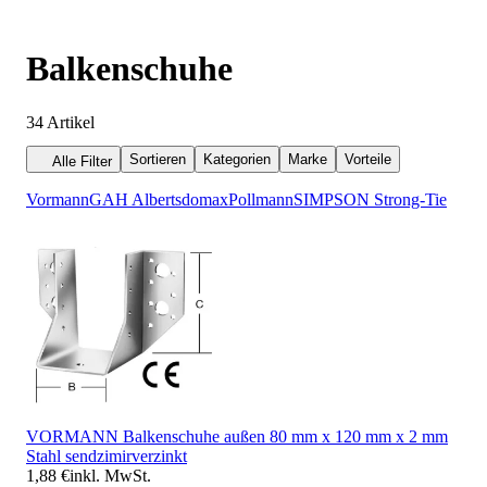
Balkenschuhe
34
Artikel
Sortieren
Kategorien
Marke
Vorteile
Alle Filter
Vormann
GAH Alberts
domax
Pollmann
SIMPSON Strong-Tie
VORMANN Balkenschuhe außen 80 mm x 120 mm x 2 mm
Stahl sendzimirverzinkt
1,88 €
inkl. MwSt.