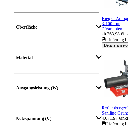
Riegler Autog
Mehr anzeigen
3-100 mm
Oberfläche
7 Varianten
ab 363,98 €
in
Lieferung b
Details anzeig
Material
Ausgangsleistung (W)
Rothenberge
Saniline Gru
4.071,97 €
ink
Netzspannung (V)
Lieferung b