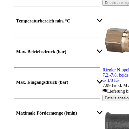
Details anzeig
Temperaturbereich min. °C
Max. Betriebsdruck (bar)
Riegler Nippe
7,2,-7,8, beid
Mehr anzeigen
G 1/8 IG
Max. Eingangsdruck (bar)
7,99 €
inkl. M
Lieferung b
Details anzeig
Maximale Fördermenge (l/min)