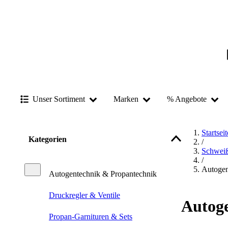
Unser Sortiment
Marken
% Angebote
Startseit
Kategorien
/
Schwei
/
Autogen
Autogentechnik & Propantechnik
Druckregler & Ventile
Autog
Propan-Garnituren & Sets