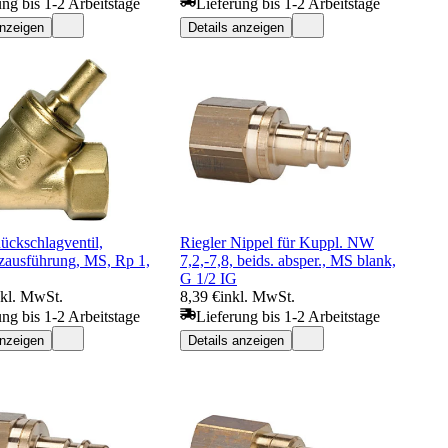
ung bis 1-2 Arbeitstage
Lieferung bis 1-2 Arbeitstage
anzeigen
Details anzeigen
ückschlagventil,
Riegler Nippel für Kuppl. NW
tzausführung, MS, Rp 1,
7,2,-7,8, beids. absper., MS blank,
G 1/2 IG
nkl. MwSt.
8,39 €
inkl. MwSt.
ung bis 1-2 Arbeitstage
Lieferung bis 1-2 Arbeitstage
anzeigen
Details anzeigen