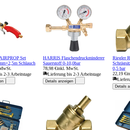
 AIRPROP Set
HARRIS Flaschendruckminderer
Riegler R
mm+2,5m Schlauch
Sauerstoff 0-10,0bar
Schrägsi
 MwSt.
78,98 €
inkl. MwSt.
0,5 bar
22,19 €
i
is 2-3 Arbeitstage
Lieferung bis 2-3 Arbeitstage
Liefer
en
Details anzeigen
Details 