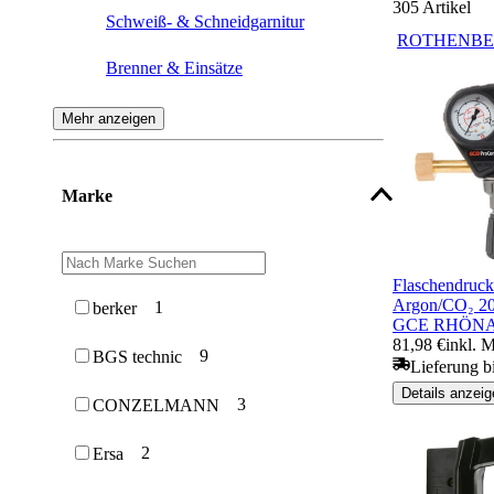
305
Artikel
Schweiß- & Schneidgarnitur
ROTHENBE
Brenner & Einsätze
Propantechnikzubehör
Mehr anzeigen
Düsen
Marke
Propan-Anwärmer
Schläuche
Flaschendruck
Autogentechnikzubehör
Argon/CO₂ 200
1
berker
GCE RHÖN
81,98 €
inkl. 
Propan-Löten
9
BGS technic
Lieferung b
Details anzeig
3
CONZELMANN
2
Ersa