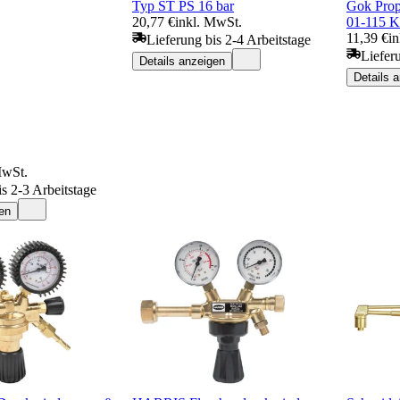
Typ ST PS 16 bar
Gok Prop
20,77 €
inkl. MwSt.
01-115 K
11,39 €
i
Lieferung bis 2-4 Arbeitstage
Liefer
Details anzeigen
Details 
MwSt.
is 2-3 Arbeitstage
en