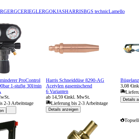
RGER
GCE
RIEGLER
GOK
JAS
HARRIS
BGS technic
Lamello
minderer ProControl
Harris Schneiddüse 8290-AG
Bügelanz
bar 1-stufig 30l/min
Acetylen gasemischend
3,08 €
in
A
6 Varianten
Liefer
MwSt.
ab 14,59 €
inkl. MwSt.
Details 
is 2-3 Arbeitstage
Lieferung bis 2-3 Arbeitstage
Details anzeigen
en
Topsell