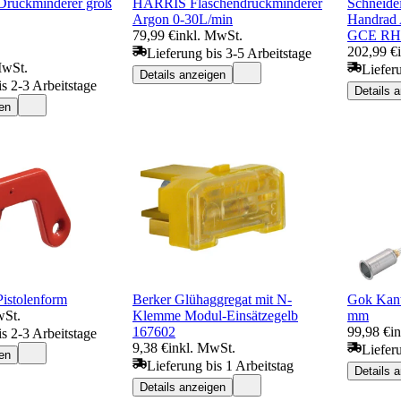
Druckminderer groß
HARRIS Flaschendruckminderer
Schneid
Argon 0-30L/min
Handrad 
79,99 €
inkl. MwSt.
GCE R
202,99 €
Lieferung bis 3-5 Arbeitstage
MwSt.
Liefer
Details anzeigen
is 2-3 Arbeitstage
Details 
en
istolenform
Berker Glühaggregat mit N-
Gok Kant
wSt.
Klemme Modul-Einsätzegelb
mm
167602
99,98 €
i
is 2-3 Arbeitstage
9,38 €
inkl. MwSt.
Liefer
en
Lieferung bis 1 Arbeitstag
Details 
Details anzeigen