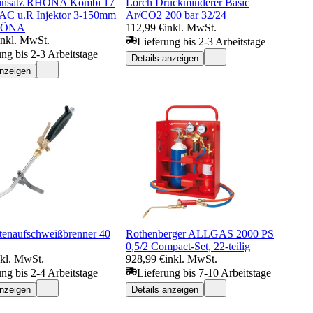
einsatz RHÖNA Kombi 17
Lorch Druckminderer Basic
AC u.R Injektor 3-150mm
Ar/CO2 200 bar 32/24
HÖNA
112,99 €
inkl. MwSt.
inkl. MwSt.
Lieferung bis 2-3 Arbeitstage
ung bis 2-3 Arbeitstage
Details anzeigen
anzeigen
enaufschweißbrenner 40
Rothenberger ALLGAS 2000 PS
0,5/2 Compact-Set, 22-teilig
nkl. MwSt.
928,99 €
inkl. MwSt.
ung bis 2-4 Arbeitstage
Lieferung bis 7-10 Arbeitstage
anzeigen
Details anzeigen