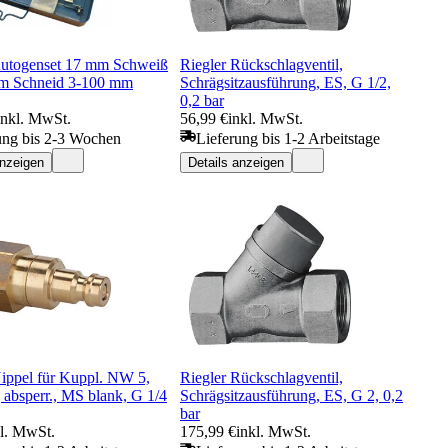
Autogenset 17 mm Schweiß
Riegler Rückschlagventil,
m Schneid 3-100 mm
Schrägsitzausführung, ES, G 1/2,
0,2 bar
inkl. MwSt.
56,99 €
inkl. MwSt.
ung bis 2-3 Wochen
Lieferung bis 1-2 Arbeitstage
anzeigen
Details anzeigen
Nippel für Kuppl. NW 5,
Riegler Rückschlagventil,
g absperr., MS blank, G 1/4
Schrägsitzausführung, ES, G 2, 0,2
bar
kl. MwSt.
175,99 €
inkl. MwSt.