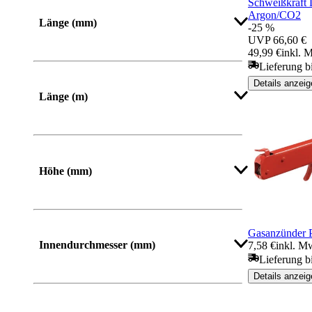
Schweißkraft 
Mehr anzeigen
Argon/CO2
Länge (mm)
-25 %
UVP
66,60 €
49,99 €
inkl. 
Von
Bis
Lieferung b
Details anzeig
Länge (m)
Höhe (mm)
Von
Bis
Gasanzünder P
Innendurchmesser (mm)
7,58 €
inkl. M
Lieferung b
Details anzeig