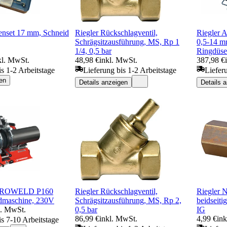
enset 17 mm, Schneid
Riegler Rückschlagventil,
Riegler 
Schrägsitzausführung, MS, Rp 1
0,5-14 m
1/4, 0,5 bar
Ringdüse
kl. MwSt.
48,98 €
inkl. MwSt.
387,98 €
is 1-2 Arbeitstage
Lieferung bis 1-2 Arbeitstage
Liefer
en
Details anzeigen
Details 
r ROWELD P160
Riegler Rückschlagventil,
Riegler 
ndmaschine, 230V
Schrägsitzausführung, MS, Rp 2,
beidseiti
l. MwSt.
0,5 bar
IG
86,99 €
inkl. MwSt.
4,99 €
in
is 7-10 Arbeitstage