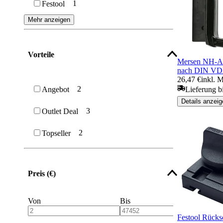
1
Festool
Mehr anzeigen
Vorteile
Mersen NH-Auf
nach DIN 
26,47 €
inkl. 
2
Angebot
Lieferung bi
Details anzeig
3
Outlet Deal
2
Topseller
Preis (€)
Von
Bis
Festool Rück