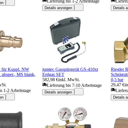
Lieferung bis 1-2 Arbeitstage
Liefer
en
Details anzeigen
Details 
l für Kuppl. NW
jumtec Gasspürgerät GS-410xt
Riegler R
s. absper., MS blank,
Erdgas SET
Schrägsi
582,98 €
inkl. MwSt.
0,5 bar
wSt.
29,47 €
i
Lieferung bis 7-10 Arbeitstage
is 1-2 Arbeitstage
Liefer
Details anzeigen
en
Details 