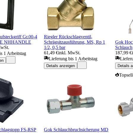
steckgriff Gr.00-4
Riegler Rückschlagventil,
VDE NHHANDLE
Schrägsitzausführung, MS, Rp 1
Gok Hoch
MwSt.
1/2, 0,5 bar
Schlauch
61,49 €
inkl. MwSt.
187,99 €
s 1 Arbeitstag
Lieferung bis 1 Arbeitstag
Liefer
en
Details anzeigen
Details 
Topsell
schlagstopp FS-RSP
Gok Schlauchbruchsicherung MD