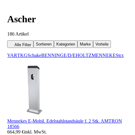
Ascher
186
Artikel
Sortieren
Kategorien
Marke
Vorteile
Alle Filter
VAR
TKG
Schake
BENNING
E/D/E
HOLTZ
MENNEKES
tcs
Mennekes E-Mobil. Edelstahlstandsäule f. 2 Stk. AMTRON
18566
664,99 €
inkl. MwSt.