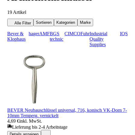
19
Artikel
Sortieren
Kategorien
Marke
Alle Filter
Bever &
hager
AMF
BGS
CIMCO
Fuhr
Industrial
IQS
Klophaus
technic
Quality
Supplies
BEVER Neubauschlüssel universal, 716, konisch VK-Dorn 7-
10mm Temperg. vernickelt
4,69 €
inkl. MwSt.
Lieferung bis 2-4 Arbeitstage
Details anzeigen