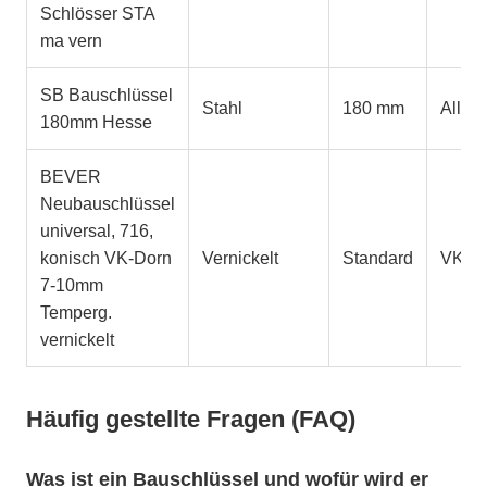
Schlösser STA
ma vern
SB Bauschlüssel
Stahl
180 mm
Allge
180mm Hesse
BEVER
Neubauschlüssel
universal, 716,
konisch VK-Dorn
Vernickelt
Standard
VK-D
7-10mm
Temperg.
vernickelt
Häufig gestellte Fragen (FAQ)
Was ist ein Bauschlüssel und wofür wird er