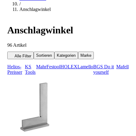
/
Anschlagwinkel
Anschlagwinkel
96
Artikel
Sortieren
Kategorien
Marke
Alle Filter
Helios-
KS
Mahr
Festool
HOLEX
Lamello
BGS Do it
Mafell
Preisser
Tools
yourself