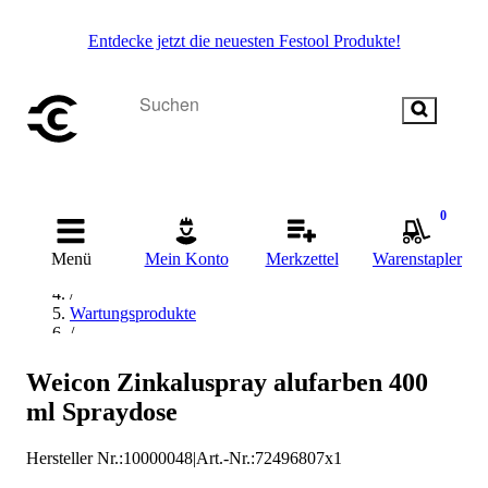
Entdecke jetzt die neuesten Festool Produkte!
0
Startseite
/
Menü
Mein Konto
Merkzettel
Warenstapler
Chemisch-Technische Produkte
/
Wartungsprodukte
/
Korrosionsschutz
/
Weicon Zinkaluspray alufarben 400
WEICON Korrosionsschutz
ml Spraydose
Hersteller Nr.:
10000048
|
Art.-Nr.
:
72496807x1