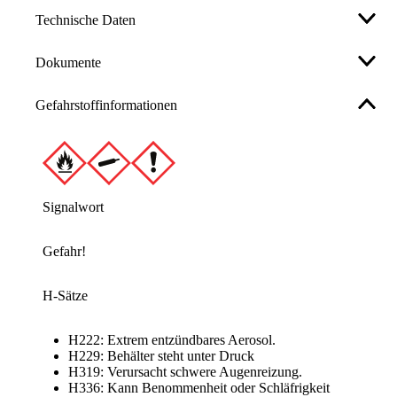
Technische Daten
Dokumente
Marke
WEICON
Gefahrstoffinformationen
Sicherheitsdatenblatt
Farbe
alufarben
Temperatur
-50 bis +300 °C
Weniger anzeigen
Hersteller
WEICON GmbH & Co. KG
Königsberger Straße 255, 48157
Signalwort
e.commerce@weicon.de
Gefahr!
Art.-Nr.
72496807x1
H-Sätze
GTIN
4024596000448
H222: Extrem entzündbares Aerosol.
H229: Behälter steht unter Druck
Weniger anzeigen
H319: Verursacht schwere Augenreizung.
H336: Kann Benommenheit oder Schläfrigkeit