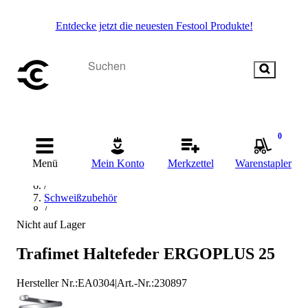
Entdecke jetzt die neuesten Festool Produkte!
Startseite
/
0
Schweißen & Löten
/
Menü
Mein Konto
Merkzettel
Warenstapler
E-Schweißtechnik
/
Schweißzubehör
/
MIG-MAG-Schweißzubehör
Nicht auf Lager
/
MIG-MAG-Zubehör-Sets
Trafimet Haltefeder ERGOPLUS 25
/
trafimet MIG-MAG-Zubehör-Sets
Hersteller Nr.:
EA0304
|
Art.-Nr.
:
230897