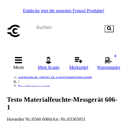
Entdecke jetzt die neuesten Festool Produkte!
Startseite
0
/
Messen & Prüfen
Menü
Mein Konto
Merkzettel
Warenstapler
/
Elektrische Mess- & Umweltmesstechnik
/
Feuchtemessgerät
/
Materialfeuchtemessgerät
Testo Materialfeuchte-Messgerät 606-
/
1
Testo Materialfeuchtemessgerät
Hersteller Nr.:
0560 6060
|
Art.-Nr.
:
63365051