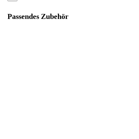
Leistungsstärke und Ergonomie. Kraftvoll.
Widerstandsfähig. Langlebig.
Passendes Zubehör
Tausende Kunden vertrauen dem besten Preis-
Leistungs-Verhältnis. Erlebe auch du die STIER
Produktpalette auf unserer
Markenseite
.
Weniger anzeigen