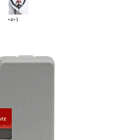
+
4
+
3