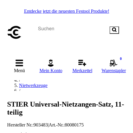
Entdecke jetzt die neuesten Festool Produkte!
0
Startseite
/
Menü
Mein Konto
Merkzettel
Warenstapler
Handwerkzeug
/
Nietwerkzeuge
/
Nietwerkzeug-Sets
/
STIER Universal-Nietzangen-Satz, 11-
STIER Nietwerkzeug-Sets
teilig
Hersteller Nr.:
903483
|
Art.-Nr.
:
80080175