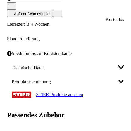
Auf den Warenstapler
Kostenlos
Lieferzeit: 3-4 Wochen
Standardlieferung
Spedition bis zur Bordsteinkante
Technische Daten
Produktbeschreibung
Farbe
Grau
STIER Produkte ansehen
Mobiler Schubladenschrank aus Stahl der Marke
Farbe der Front
Verkehrsrot
STIER - ideal für Werkstatt, Industrie oder Büro
Eigenschaften:
Breite (mm)
600
Passendes Zubehör
Schubladen: 5x100 mm
Höhe (mm)
790
Verzinkte Schubladen mit glatten Seitenwänden