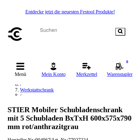
Entdecke jetzt die neuesten Festool Produkte!
Startseite
/
0
Betriebsausstattung & Baustellenbedarf
/
Menü
Mein Konto
Merkzettel
Warenstapler
Werkstattbedarf
/
Werkstattschrank
/
Schranksysteme
/
STIER Mobiler Schubladenschrank
Hängeregistratur- & Schubladenschrank
mit 5 Schubladen BxTxH 600x575x790
/
STIER Hängeregistratur- & Schubladenschrank
mm rot/anthrazitgrau
Hersteller Nr.:
904967
|
Art.-Nr.
:
77027224