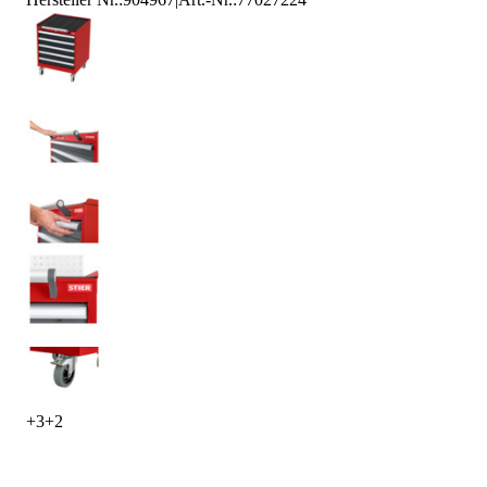
+
3
+
2