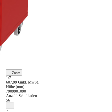
Zoom
1/7
607,99 €
inkl. MwSt.
Höhe (mm)
790
990
1090
Anzahl Schubladen
5
6