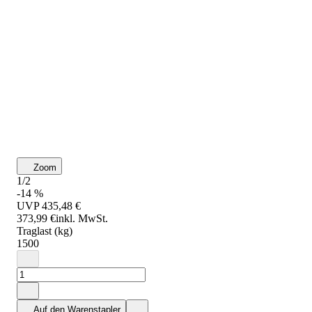
Zoom
1/2
-14 %
UVP
435,48 €
373,99 €
inkl. MwSt.
Traglast (kg)
1500
Auf den Warenstapler