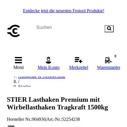
Entdecke jetzt die neuesten Festool Produkte!
Startseite
/
Betriebsausstattung & Baustellenbedarf
0
/
Transportmittel
Menü
Mein Konto
Merkzettel
Warenstapler
/
Hubgeräte & Hebetechnik
/
Stapler
/
Stapler Zubehör
STIER Lasthaken Premium mit
/
Wirbellasthaken Tragkraft 1500kg
Staplerhaken
/
STIER Staplerhaken
Hersteller Nr.:
904936
|
Art.-Nr.
:
52254238