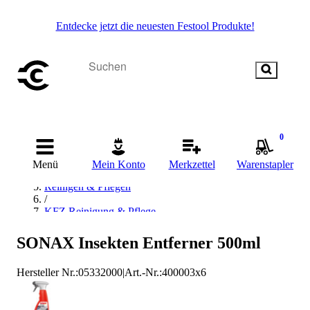
Entdecke jetzt die neuesten Festool Produkte!
Startseite
0
/
Chemisch-Technische Produkte
Menü
Mein Konto
Merkzettel
Warenstapler
/
Reinigen & Pflegen
/
KFZ Reinigung & Pflege
/
Scheibenreiniger
SONAX Insekten Entferner 500ml
/
SONAX Scheibenreiniger
Hersteller Nr.:
05332000
|
Art.-Nr.
:
400003x6