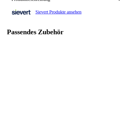
Inhalt
340 g
Sievert Produkte ansehen
Propangasflasche 2000 340 g
Hersteller
Sievert AB
info@sievert-gasgeraete.de
,
Weniger anzeigen
Passendes Zubehör
4686292200
Art.-Nr.
200709
GTIN
7314522000268
Weniger anzeigen