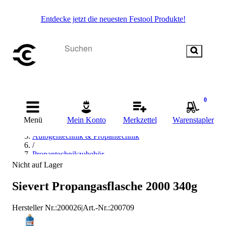
Entdecke jetzt die neuesten Festool Produkte!
Startseite
0
/
Schweißen & Löten
Menü
Mein Konto
Merkzettel
Warenstapler
/
Autogentechnik & Propantechnik
/
Propantechnikzubehör
/
Nicht auf Lager
Propan-Kleinstflasche
/
Sievert Propangasflasche 2000 340g
Sievert Propan-Kleinstflasche
Hersteller Nr.:
200026
|
Art.-Nr.
:
200709