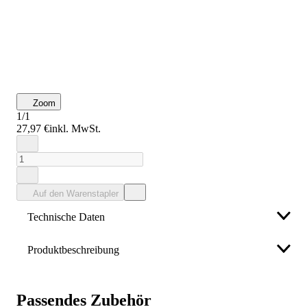
Zoom
1/1
27,97 €
inkl. MwSt.
Auf den Warenstapler
Technische Daten
Produktbeschreibung
Ausführung
mit Gestänge
Ersatzspiegel Art.-Nr. 10 00 152 535 Weitere
Art.-Nr.
2108550
technische Eigenschaften: · Breite: 70mm · Länge:
Passendes Zubehör