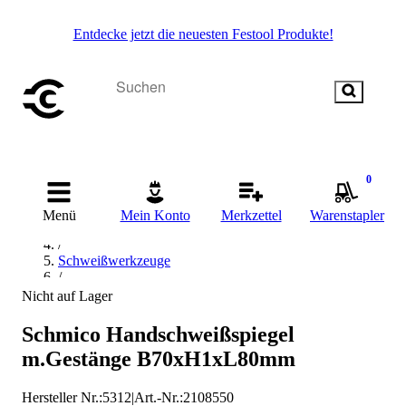
Entdecke jetzt die neuesten Festool Produkte!
0
Startseite
/
Menü
Mein Konto
Merkzettel
Warenstapler
Schweißen & Löten
/
Schweißwerkzeuge
/
Schweißspiegel
Nicht auf Lager
/
Industrial Quality Supplies Schweißspiegel
Schmico Handschweißspiegel
m.Gestänge B70xH1xL80mm
Hersteller Nr.:
5312
|
Art.-Nr.
:
2108550