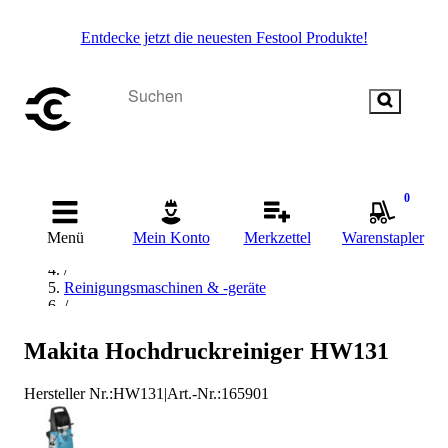
Entdecke jetzt die neuesten Festool Produkte!
0
Startseite
/
Menü
Mein Konto
Merkzettel
Warenstapler
Reinigen
/
Reinigungsmaschinen & -geräte
/
Hochdruckreiniger
/
Makita Hochdruckreiniger HW131
Makita Hochdruckreiniger
Hersteller Nr.:
HW131
|
Art.-Nr.
:
165901